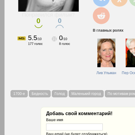
Понравился фильм?
0
0
В главных ролях
5.5
0
/
10
/
10
177
голос
8
голос
Лив Ульман
Пер Ос
1700-е
Бедность
Голод
Маленький город
По мотивам ро
Добавь свой комментарий!
Ваше имя
Ваш email (не будет отображаться)