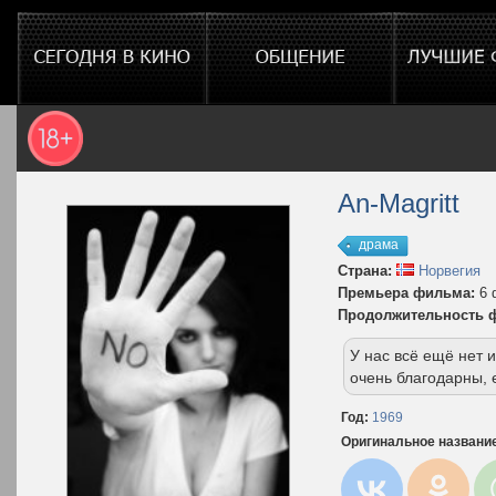
An-Magritt
драма
Страна:
Норвегия
Премьера фильма:
6 
Продолжительность 
У нас всё ещё нет
очень благодарны, 
Год:
1969
Оригинальное названи