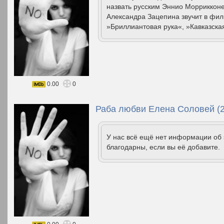
назвать русским Эннио Моррикконе
Александра Зацепина звучит в фи
»Бриллиантовая рука«, »Кавказска
0.00
0
Раба любви Елена Соловей (2
У нас всё ещё нет информации об
благодарны, если вы её добавите.