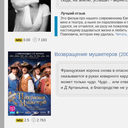
сюда, на землю, услышит - вернется
Лучший отзыв
Это фильм про нашего современника Ев
кино и театра, а ныне он парализован и 
сдался, не отчаялся, ни разу не пожалов
настоящему радоваться жизни и любить ж
Павловича, которая ему удалась.
Читать
0.00
7.183
Возвращение мушкетеров (20
Французская корона снова в опасн
оказывается в руках коварного ка
может только чудо. Чудо… или отв
и Д`Артаньяна, в благородстве не 
2.5
2.763