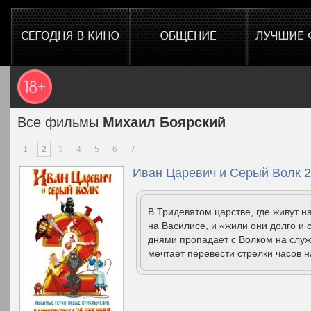
Все фильмы
Михаил Боярский
1
2
3
4
5
6
7
Иван Царевич и Серый Волк 2
В Тридевятом царстве, где живут н
на Василисе, и «жили они долго и 
днями пропадает с Волком на служ
мечтает перевести стрелки часов н