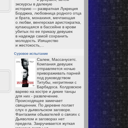
экскурсы в далекую
историю — развратная Лукреция
Борджиа, любовница родного отца
и брата, монахиня, мечтающая
о любви, венгерская аристократка,
купающаяся в бассейне в крови
убитых по ее приказу девушек
в надежде самой сохранить
молодость. Изящество
и жестокость,...
Суровое испытание
Салем, Массачусетс.
Компания девушек
отправляется ночью
привораживать парней
под руководством
Титубы, негритянки с
Барбадоса. Колдовское
варево на костре и дикие танцы
для них - развлечение.
Происходящее замечает
священник. По деревне ползет
слух о дьявольском заговоре.
Фантазиям обывателей о связях с
Дьяволом и заговорах нет
предела. Закручивается жуткая