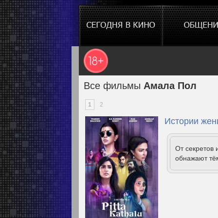
Все фильмы
Амала Пол
1
2
Истории жен
От секретов 
обнажают тё