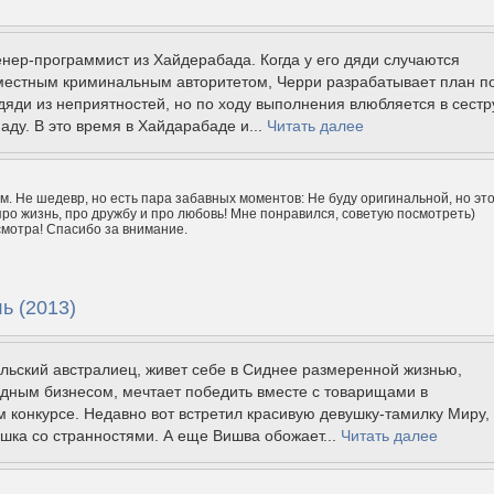
нер-программист из Хайдерабада. Когда у его дяди случаются
местным криминальным авторитетом, Черри разрабатывает план п
яди из неприятностей, но по ходу выполнения влюбляется в сестр
аду. В это время в Хайдарабаде и...
Читать далее
м. Не шедевр, но есть пара забавных моментов: Не буду оригинальной, но эт
 про жизнь, про дружбу и про любовь! Мне понравился, советую посмотреть)
мотра! Спасибо за внимание.
ь (2013)
льский австралиец, живет себе в Сиднее размеренной жизнью,
дным бизнесом, мечтает победить вместе с товарищами в
 конкурсе. Недавно вот встретил красивую девушку-тамилку Миру, 
шка со странностями. А еще Вишва обожает...
Читать далее