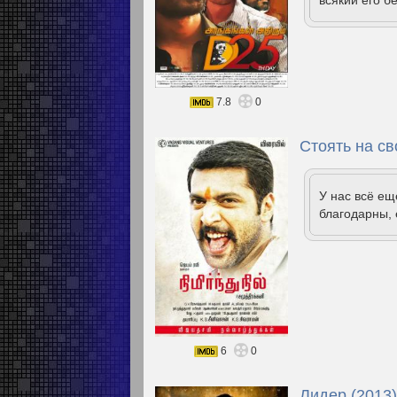
всякий его б
7.8
0
Стоять на св
У нас всё е
благодарны, 
6
0
Лидер (2013)