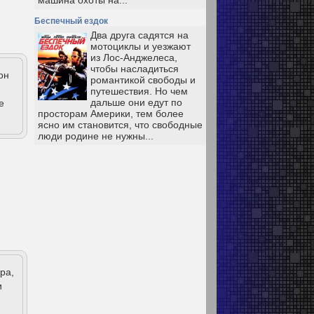
машина охоты на...
Беспечный ездок
Два друга садятся на
мотоциклы и уезжают
из Лос-Анджелеса,
чтобы насладиться
он
романтикой свободы и
путешествия. Но чем
дальше они едут по
е
просторам Америки, тем более
ясно им становится, что свободные
люди родине не нужны...
ра,
и