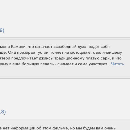
9)
мени Камини, что означает «свободный дух», ведёт себя
ще. Она презирает устои, гоняет на мотоцикле, к величайшему
атери предпочитает джинсы традиционному платью сари, и что
маму в ещё большую печаль - снимает и сама участвует...
Читать
18)
щё нет информации об этом фильме, но мы будем вам очень