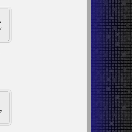
о
у
о
у