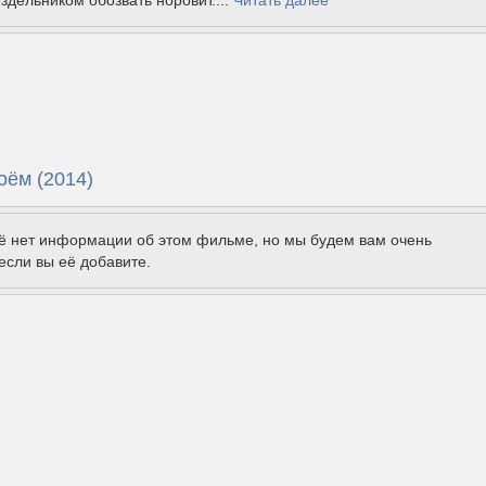
ездельником обозвать норовит....
Читать далее
оём (2014)
щё нет информации об этом фильме, но мы будем вам очень
если вы её добавите.