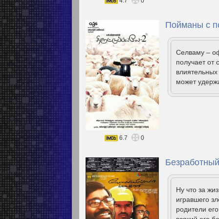
4.7
0
Пойманы с п
Селваму – о
получает от 
влиятельных 
может удержа
6.7
0
Безработный
Ну что за жи
игравшего зл
родители его