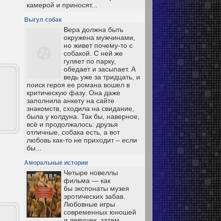
камерой и приносят...
Выгул собак
Вера должна быть
окружена мужчинами,
но живет почему-то с
собакой. С ней же
гуляет по парку,
обедает и засыпает. А
ведь уже за тридцать, и
поиск героя ее романа вошел в
критическую фазу. Она даже
заполнила анкету на сайте
знакомств, сходила на свидание,
была у колдуна. Так бы, наверное,
всё и продолжалось: друзья
отличные, собака есть, а вот
любовь как-то не приходит – если
бы...
Аморальные истории
Четыре новеллы
фильма — как
бы экспонаты музея
эротических забав.
Любовные игры
современных юношей
и девушек, затем