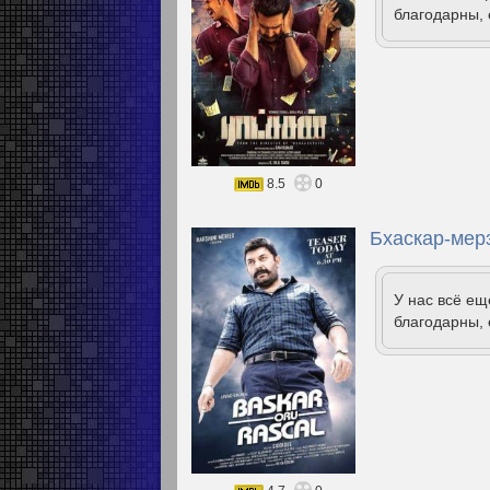
благодарны, 
8.5
0
Бхаскар-мер
У нас всё е
благодарны, 