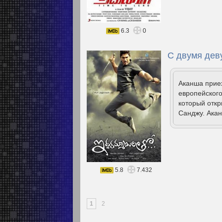
6.3
0
С двумя дев
Аканша приех
европейского
который откр
Санджу. Акан
5.8
7.432
1
2