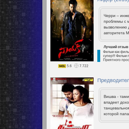
Черри – инже
проблемы с 
вызволению д
авторитета М
Лучший отзыв
Фильм как филь
супер!!! Фильм
Приятного прос
5.6
7.722
Предводител
Вишва - тами
владеет дохо
танцевальном
которой папа