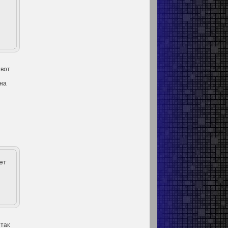
 вот
дна
ет
 так