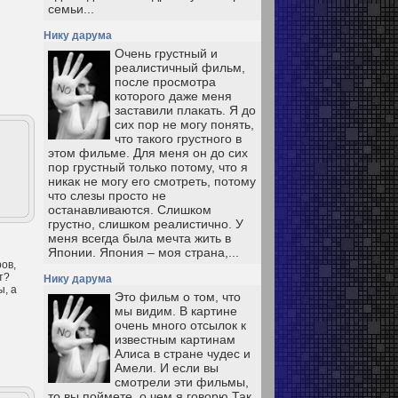
семьи...
Нику дарума
Очень грустный и
реалистичный фильм,
после просмотра
которого даже меня
заставили плакать. Я до
сих пор не могу понять,
что такого грустного в
этом фильме. Для меня он до сих
пор грустный только потому, что я
никак не могу его смотреть, потому
что слезы просто не
останавливаются. Слишком
грустно, слишком реалистично. У
меня всегда была мечта жить в
Японии. Япония – моя страна,...
ров,
т?
Нику дарума
ы, а
Это фильм о том, что
мы видим. В картине
очень много отсылок к
известным картинам
Алиса в стране чудес и
Амели. И если вы
смотрели эти фильмы,
то вы поймете, о чем я говорю Так