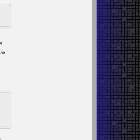
ТВ
але
ть