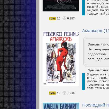
Отличный фильм
оригинал, буде
живший в доме 
же доме. По сю
телефонный раз
5.6
6.387
Амаркорд (1
Элегантная 
Пышногрудая 
подростков…
легендарного
Лучший отзыв
Я думаю все кт
в том, что в ф
Дорога. Только
- воспоминания
талантливый ак
7.9
7.946
Последний п