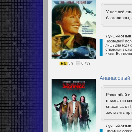
У нас всё е
благодарны, 
Лучший отзыв
Последний поле
лишь два года 
странами в рам
июня. Вот почем
5.9
6.739
Ананасовый э
Раздолбай и 
прихватив сво
спасаясь от
заставить пр
Лучший отзыв
Фильм не особо