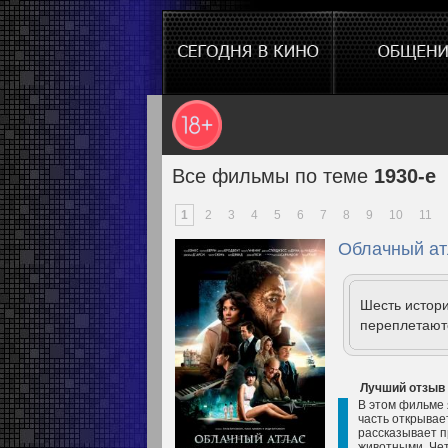
Все фильмы по теме
1930-е
1
2
3
4
5
6
7
8
9
10
11
Облачный ат
Шесть истори
переплетаютс
Лучший отзыв
В этом фильме 
часть открывае
рассказывает пр
животными. Чет