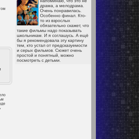
напоминаю, что это не
драма, а мелодрама.
том
Очень понравилась.
Особенно финал. Кто-
то из взрослых
обязательно скажет, что
такие фильмы надо показывать
школьникам. И я соглашусь. А ещё
бы я рекомендовала эту картину
тем, кто устал от предсказуемости
и серых фильмов. Сюжет очень
простой и понятный, можно
посмотреть с детьми.
и
ело
ьм
рде
ь