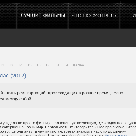
>
12
13
14
15
16
17
18
19
далее
→
лас (2012)
й - пять реинкарнаций, происходящих в разное время, тесно
я между собой...
я увидела не просто фильм, а полноценную вселенную, где каждая последую
т совершенно новый мир. Первая часть, как говорится, была про облака. Втор
о то, где они живут и чем питаются, третья знакомит нас с их друзьями-
вертая часть - про любовь. Пятая - про борьбу добра и зла.
Читать далее