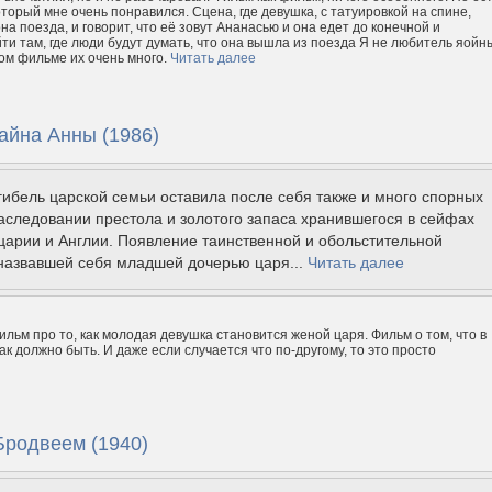
оторый мне очень понравился. Сцена, где девушка, с татуировкой на спине,
на поезда, и говорит, что её зовут Ананасью и она едет до конечной и
ти там, где люди будут думать, что она вышла из поезда Я не любитель яойн
том фильме их очень много.
Читать далее
айна Анны (1986)
гибель царской семьи оставила после себя также и много спорных
аследовании престола и золотого запаса хранившегося в сейфах
арии и Англии. Появление таинственной и обольстительной
 назвавшей себя младшей дочерью царя...
Читать далее
льм про то, как молодая девушка становится женой царя. Фильм о том, что в
как должно быть. И даже если случается что по-другому, то это просто
Бродвеем (1940)