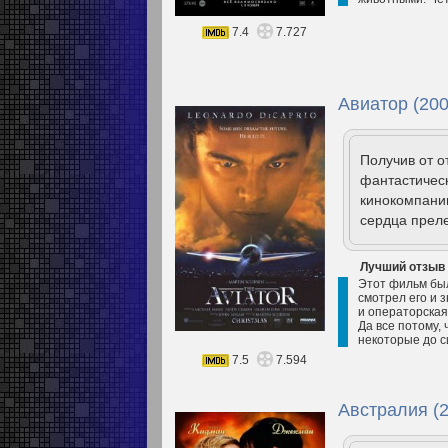
7.4
7.727
Авиатор (200
Получив от о
фантастичес
кинокомпании
сердца преле
Лучший отзыв
Этот фильм был
смотрел его и з
и операторская
Да все потому,
некоторые до си
7.5
7.594
Австралия (