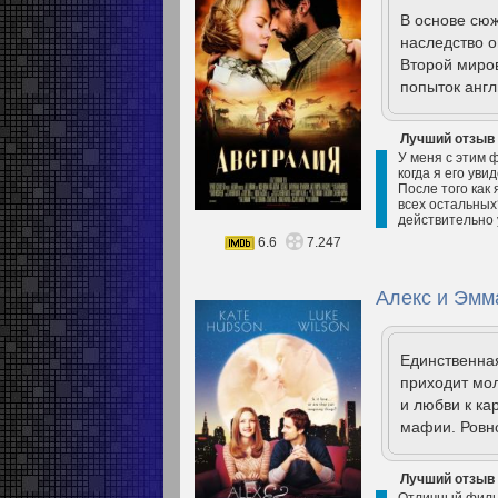
В основе сюж
наследство о
Второй миров
попыток англ
Лучший отзыв
У меня с этим ф
когда я его уви
После того как
всех остальных
действительно 
6.6
7.247
Алекс и Эмма
Единственная
приходит мол
и любви к к
мафии. Ровно
Лучший отзыв