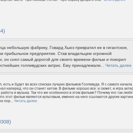
4)
тца небольшую фабрику, Говард Хьюз превратил ее в гигантское,
ки прибыльное предприятие. Став владельцем огромной
, он снял самый дорогой для своего времени фильм и покорил
стнейших голливудских актрис. Ему принадлежали...
Читать далее
, есть и будет во всех списках лучших фильмов Голливуда. Я с самого начала
нал наперед, что он станет хитом. В фильме хорошо все: и сюжет, и игра акте
 работа и музыка. Так что же особенного в этом фильме? Почему его так любя
 что этот фильм является культовым, именно на него ссылаются другие картин
х пор...
Читать далее
2008)