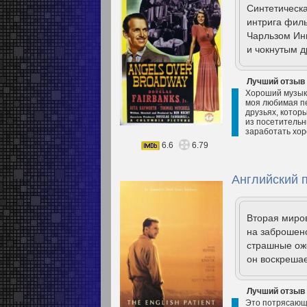
Cинтетическа
интрига филь
Чарльзом Инг
и чокнутым д
Лучший отзыв
Хороший музыка
моя любимая пе
друзьях, котор
из посетительн
заработать хор
6.6
6.79
Английский п
Вторая миров
на заброшено
страшные ожо
он воскрешае
Лучший отзыв
Это потрясающи