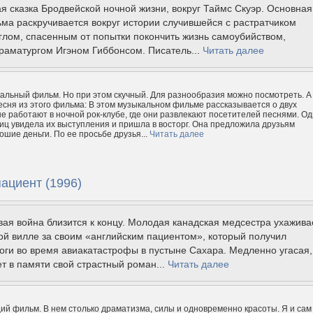
я сказка Бродвейской ночной жизни, вокруг Таймс Скуэр. Основная
ма раскручивается вокруг истории случившейся с растратчиком
лом, спасенным от попытки покончить жизнь самоубийством,
раматургом Игэном Гиббонсом. Писатель...
Читать далее
льный фильм. Но при этом скучный. Для разнообразия можно посмотреть. А
сня из этого фильма: В этом музыкальном фильме рассказывается о двух
ые работают в ночной рок-клубе, где они развлекают посетителей песнями. О
иц увидела их выступления и пришла в восторг. Она предложила друзьям
ошие деньги. По ее просьбе друзья...
Читать далее
ациент (1996)
ая война близится к концу. Молодая канадская медсестра ухажива
й вилле за своим «английским пациентом», который получил
ги во время авиакатастрофы в пустыне Сахара. Медленно угасая,
т в памяти свой страстный роман...
Читать далее
й фильм. В нем столько драматизма, силы и одновременно красоты. Я и сам