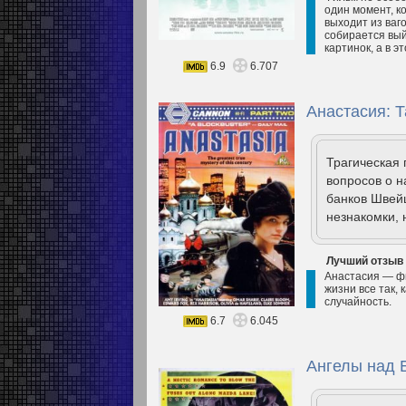
один момент, к
выходит из ваго
собирается вый
картинок, а в э
6.9
6.707
Анастасия: Т
Трагическая 
вопросов о н
банков Швейц
незнакомки,
Лучший отзыв
Анастасия — фи
жизни все так, 
случайность.
6.7
6.045
Ангелы над 