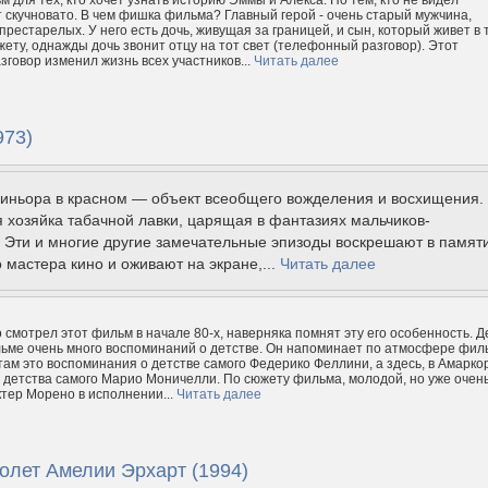
 для тех, кто хочет узнать историю Эммы и Алекса. Но тем, кто не видел
т скучновато. В чем фишка фильма? Главный герой - очень старый мужчина,
престарелых. У него есть дочь, живущая за границей, и сын, который живет в 
жету, однажды дочь звонит отцу на тот свет (телефонный разговор). Этот
говор изменил жизнь всех участников...
Читать далее
973)
синьора в красном — объект всеобщего вожделения и восхищения.
хозяйка табачной лавки, царящая в фантазиях мальчиков-
 Эти и многие другие замечательные эпизоды воскрешают в памят
 мастера кино и оживают на экране,...
Читать далее
о смотрел этот фильм в начале 80-х, наверняка помнят эту его особенность. Д
ильме очень много воспоминаний о детстве. Он напоминает по атмосфере фил
 там это воспоминания о детстве самого Федерико Феллини, а здесь, в Амарко
 детства самого Марио Моничелли. По сюжету фильма, молодой, но уже очен
тер Морено в исполнении...
Читать далее
олет Амелии Эрхарт (1994)