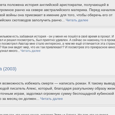
ета положена история английской аристократки, получающей в
громное ранчо на севере австралийского материка. Перед начало
ой войны она приезжает в имение для того, чтобы оберечь его от
ийских скотоводов заполучить ранчо...
Читать далее
ильмом есть забавная история - он у меня не пошёл в своё время в прокат. И
дел и решил посмотреть, был приятно удивлен. А сейчас он наконец-то в прока
 я посмотрел Аватар мне стало интересно, а чем же ещё отличается эта стран
? Как они видят мир, что их так привлекает? И посмотрев это прекрасное кино
узнал много...
Читать далее
 (2003)
 возможность избежать смерти — написать роман. К такому вывод
одой писатель Алекс, который, благодаря разгульному образу жиз
арточным играм, задолжал огромную сумму беспощадной кубинской
 за месяц он должен...
Читать далее