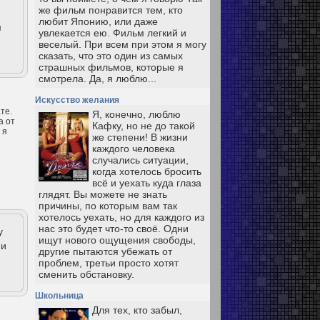
же фильм понравится тем, кто
любит Японию, или даже
м
увлекается ею. Фильм легкий и
веселый. При всем при этом я могу
сказать, что это один из самых
страшных фильмов, которые я
смотрела. Да, я люблю...
Искусство желания
те.
Я, конечно, люблю
а от
Кафку, но не до такой
 я
же степени! В жизни
каждого человека
случались ситуации,
когда хотелось бросить
всё и уехать куда глаза
глядят. Вы можете не знать
причины, по которым вам так
хотелось уехать, но для каждого из
нас это будет что-то своё. Одни
у
ищут нового ощущения свободы,
ни
другие пытаются убежать от
проблем, третьи просто хотят
сменить обстановку.
Школьница
Для тех, кто забыл,