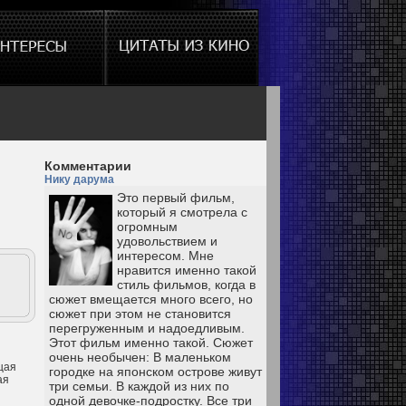
Комментарии
Нику дарума
Это первый фильм,
который я смотрела с
огромным
удовольствием и
интересом. Мне
нравится именно такой
стиль фильмов, когда в
сюжет вмещается много всего, но
сюжет при этом не становится
перегруженным и надоедливым.
Этот фильм именно такой. Сюжет
очень необычен: В маленьком
щая
городке на японском острове живут
ая
три семьи. В каждой из них по
одной девочке-подростку. Все три