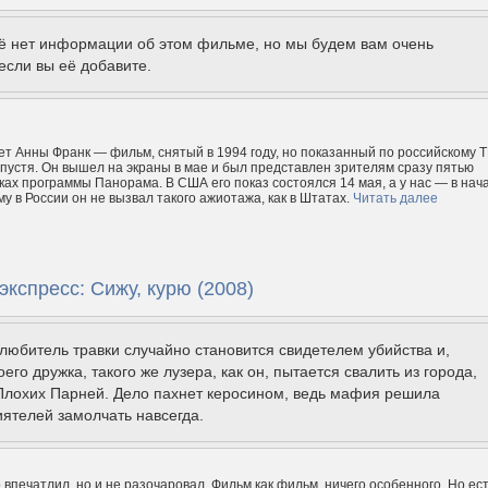
щё нет информации об этом фильме, но мы будем вам очень
если вы её добавите.
т Анны Франк — фильм, снятый в 1994 году, но показанный по российскому 
спустя. Он вышел на экраны в мае и был представлен зрителям сразу пятью
ках программы Панорама. В США его показ состоялся 14 мая, а у нас — в нач
у в России он не вызвал такого ажиотажа, как в Штатах.
Читать далее
кспресс: Сижу, курю (2008)
любитель травки случайно становится свидетелем убийства и,
его дружка, такого же лузера, как он, пытается свалить из города,
 Плохих Парней. Дело пахнет керосином, ведь мафия решила
иятелей замолчать навсегда.
 впечатлил, но и не разочаровал. Фильм как фильм, ничего особенного. Но ес