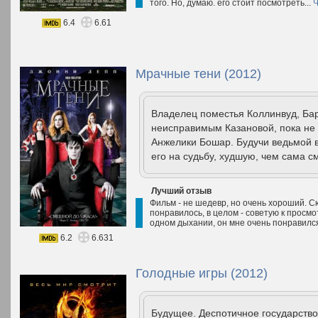
того. Но, думаю. его стоит посмотреть...
Ч
6.4
6.61
Мрачные тени (2012)
Владелец поместья Коллинвуд, Барн
неисправимым Казановой, пока не 
Анжелики Бошар. Будучи ведьмой в
его на судьбу, худшую, чем сама с
Лучший отзыв
Фильм - не шедевр, но очень хороший. 
понравилось, в целом - советую к просм
одном дыхании, он мне очень понравилс
6.2
6.631
Голодные игры (2012)
Будущее. Деспотичное государство