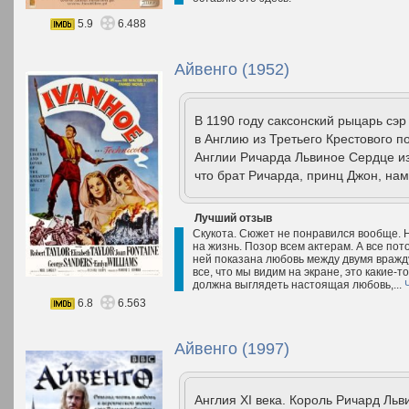
5.9
6.488
Айвенго (1952)
В 1190 году саксонский рыцарь сэ
в Англию из Третьего Крестового п
Англии Ричарда Львиное Сердце из 
что брат Ричарда, принц Джон, нам
Лучший отзыв
Скукота. Сюжет не понравился вообще. 
на жизнь. Позор всем актерам. А все пот
ней показана любовь между двумя враж
все, что мы видим на экране, это какие-
должна выглядеть настоящая любовь,...
6.8
6.563
Айвенго (1997)
Англия XI века. Король Ричард Льв