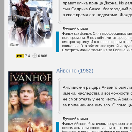
правит клика принца Джона. Из да
сын Седрика Сакса, благородный р
в свое время его недругами. Жажда
Лучший отзыв
Фильм как фильм. Снят профессионально
него времени. Я не люблю читать рецензи
смотрю картину. И вот после просмотра 
внимания. Это абсолютно пустой и скучн
Смотреть можно только из-за Робина Уи
7.4
6.868
Айвенго (1982)
Английский рыцарь Айвенго был ли
имени, наследства и возможности 
не смог отнять у него честь. А зна
за причиненное ему зло. С помощь
Лучший отзыв
Фильм Айвенго был очень популярен в сво
появилась возможность посмотреть его н