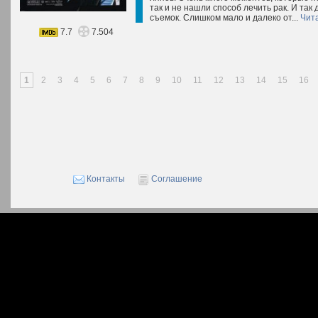
так и не нашли способ лечить рак. И так
съемок. Слишком мало и далеко от...
Чит
7.7
7.504
1
2
3
4
5
6
7
8
9
10
11
12
13
14
15
16
Контакты
Соглашение