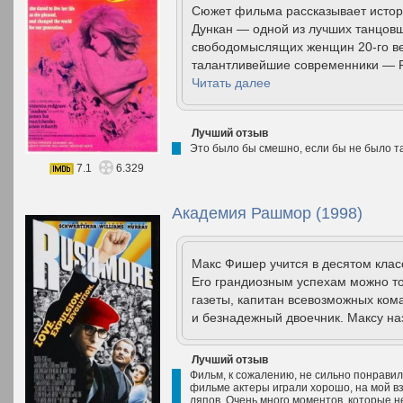
Сюжет фильма рассказывает истор
Дункан — одной из лучших танцовщ
свободомыслящих женщин 20-го ве
талантливейшие современники — Род
Читать далее
Лучший отзыв
Это было бы смешно, если бы не было та
7.1
6.329
Академия Рашмор (1998)
Макс Фишер учится в десятом кла
Его грандиозным успехам можно то
газеты, капитан всевозможных ком
и безнадежный двоечник. Максу на
Лучший отзыв
Фильм, к сожалению, не сильно понравилс
фильме актеры играли хорошо, на мой взг
ляпов. Очень много моментов, которые 