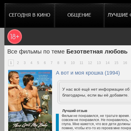
Все фильмы по теме
Безответная любовь
1
2
3
4
5
6
7
8
9
10
11
12
13
14
15
16
А вот и моя крошка (1994)
У нас всё ещё нет информации об
благодарны, если вы её добавите.
Лучший отзыв
Фильм не понравился, не тратьте время.
совсем не понравился. Не понравилось, 
глупа. Мне кажется, что все дети должны
помню, чтобы кто-то из героев мне понр