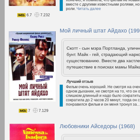
Конечно, я помнила, что фильм не новый
вместе с другими известными ролями, но 
роли.
Читать далее
6.7
7.232
Мой личный штат Айдахо (199
Скотт - сын мэра Портланда, уличн
бунт. Майк - гей, страдающий нарк
существованию. Вместе два хастле
путешествие в поисках мамы Майка
Лучший отзыв
Фильм очень хороший. Не смотря на оче
одном дыхании, не смотря на то, что он 
слишком длинный и надо было сократить
сократила до 2 часов 20 минут, тогда он 
понравился фильм и он меня тронул за..
7
7.129
Любовники Айседоры (1968)