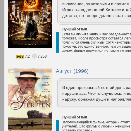
выживание, за которыми в прямом 
Играх выпадает юной Китнисс и та
детства, но теперь должны стать вр
Лучший отзыв
Если вы любите книгу, и вас раздражает в
поможет. После просмотра остаётся лёг
получился очень скучным, хотя некотор
пожалуй, это единственное, чем он выде
целом, фильм получился не таким уж плох
7.2
7.253
Август (1996)
В один прекрасный летний день р
нарушилась. Что-то случилось, и в
наружу, обнажая души и направляя
Лучший отзыв
Запоминающийся фильм, который стоит 
учителей. Это фильм о любви к женщине, 
оставлю это здесь.