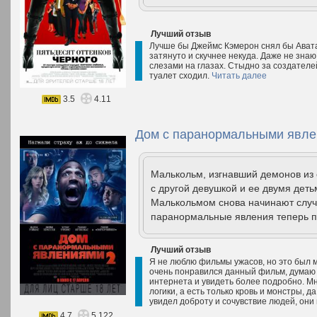
Лучший отзыв
Лучше бы Джеймс Кэмерон снял бы Аватар
затянуто и скучнее некуда. Даже не зна
слезами на глазах. Стыдно за создателе
туалет сходил.
Читать далее
3.5
4.11
Дом с паранормальными явлен
Малькольм, изгнавший демонов из 
с другой девушкой и ее двумя деть
Малькольмом снова начинают случа
паранормальные явления теперь пр
Лучший отзыв
Я не люблю фильмы ужасов, но это был
очень понравился данный фильм, думаю 
интернета и увидеть более подробно. Мн
логики, а есть только кровь и монстры, д
увидел доброту и сочувствие людей, они 
4.7
5.122