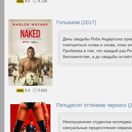
4.5
4.726
Голышом (2017)
День свадьбы Роба Андерсона прев
повторяться снова и снова, пока з
Проблема в том, что каждый раз Ро
беспамятстве, а до свадьбы остаёт
5.4
5.632
Пятьдесят оттенков черного (
Неискушенная студентка колледжа 
сексуальные предпочтения омрача