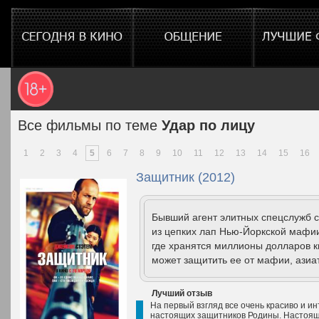
Все фильмы по теме
Удар по лицу
1
2
3
4
5
6
7
8
9
10
11
12
13
14
15
16
Защитник (2012)
Бывший агент элитных спецслужб с
из цепких лап Нью-Йоркской мафии.
где хранятся миллионы долларов к
может защитить ее от мафии, азиат
Лучший отзыв
На первый взгляд все очень красиво и ин
настоящих защитников Родины. Настоящи