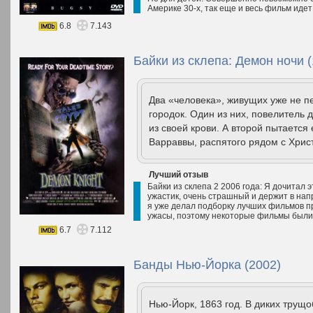
Америке 30-х, так еще и весь фильм идет
6.8
7.143
Байки из склепа: Демон ночи (
Два «человека», живущих уже не п
городок. Один из них, повелитель 
из своей крови. А второй пытается
Варраввы, распятого рядом с Хрис
Лучший отзыв
Байки из склепа 2 2006 года: Я дочитал э
ужастик, очень страшный и держит в напр
я уже делал подборку лучших фильмов пр
ужасы, поэтому некоторые фильмы были 
6.7
7.112
Банды Нью-Йорка (2002)
Нью-Йорк, 1863 год. В диких трущ