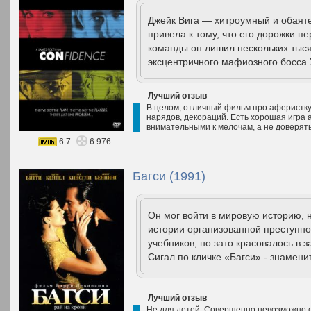
Джейк Вига — хитроумный и обая
привела к тому, что его дорожки 
команды он лишил нескольких тыс
эксцентричного мафиозного босса 
Лучший отзыв
В целом, отличный фильм про аферистку. 
нарядов, декораций. Есть хорошая игра 
внимательными к мелочам, а не доверят
6.7
6.976
Багси (1991)
Он мог войти в мировую историю, 
истории организованной преступно
учебников, но зато красовалось в
Сигал по кличке «Багси» - знамени
Лучший отзыв
Не для детей. Совершенно невозможно см