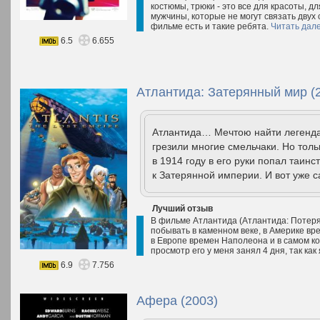
костюмы, трюки - это все для красоты, д
мужчины, которые не могут связать двух 
фильме есть и такие ребята.
Читать дал
6.5
6.655
Атлантида: Затерянный мир (
Атлантида… Мечтою найти легенда
грезили многие смельчаки. Но тол
в 1914 году в его руки попал таин
к Затерянной империи. И вот уже 
Лучший отзыв
В фильме Атлантида (Атлантида: Потеря
побывать в каменном веке, в Америке вр
в Европе времен Наполеона и в самом ко
просмотр его у меня занял 4 дня, так как
6.9
7.756
Афера (2003)