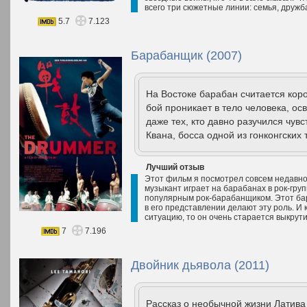
всего три сюжетные линии: семья, дружб
5.7
7.123
Барабанщик (2007)
На Востоке барабан считается ко
бой проникает в тело человека, ос
даже тех, кто давно разучился чув
Квана, босса одной из гонконгских 
Лучший отзыв
Этот фильм я посмотрел совсем недавно, 
музыкант играет на барабанах в рок-гру
популярным рок-барабанщиком. Этот бар
в его представлении делают эту роль. И
ситуацию, то он очень старается выкрути
7
7.196
Двойник дьявола (2011)
Рассказ о необычной жизни Латива