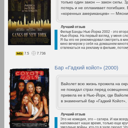
только один закон — закон силы. З
потерь и не оплакивает погибших. 
«коренных американцев» — Мясник
Лучший отзыв
Фильм Банды Нью Йорка 2002 - это втора
Нью-Йорка. На первый взгляд, у меня с
Я бы его не рекомендовал смотреть в ки
кино вечером у себя на домашнем киноте
отвлекаться на рекламу в фильме, потому
7.5
7.736
Бар «Гадкий койот» (2000)
Вайолет всю жизнь прожила на окра
не покидал страх перед освещенно
привела ее в Нью-Йорк, где Вайол
в знаменитый бар «Гадкий Койот», г
Лучший отзыв
Это не комедия, это – сатира. И как всег
напоминает наше время, только еще круч
звездные войны, кто-то в зале сказал: Ч