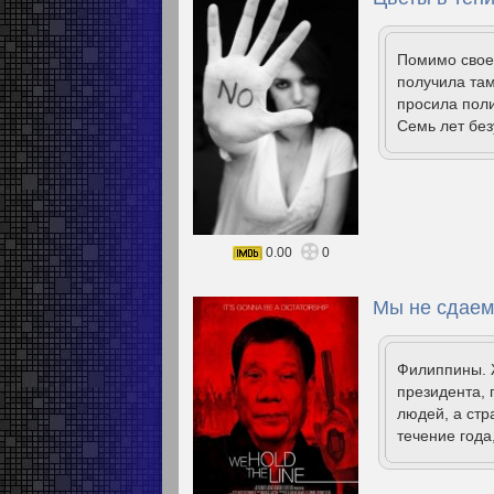
Помимо свое
получила там
просила поли
Семь лет без
0.00
0
Мы не сдаем
Филиппины. 
президента, 
людей, а стр
течение года,