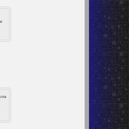
же
ола