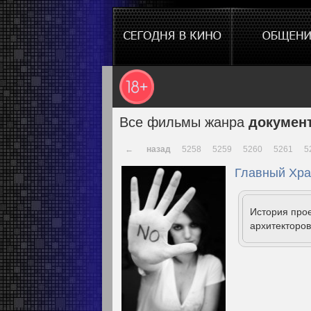
Все фильмы жанра
докумен
←
назад
5258
5259
5260
5261
5
Главный Хра
История прое
архитекторов