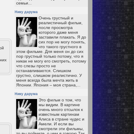
семьи...
Нику дарума
Очень грустный и
реалистичный фильм,
после просмотра
которого даже меня
заставили плакать. Я до
сих пор не могу понять,
что такого грустного в
ой
этом фильме. Для меня он до сих
пор грустный только потому, что я
дних
никак не могу его смотреть, потому
что слезы просто не
останавливаются. Слишком
грустно, слишком реалистично. У
меня всегда была мечта жить в
Японии. Япония – моя страна,...
Нику дарума
Это фильм о том, что
мы видим. В картине
очень много отсылок к
известным картинам
Алиса в стране чудес и
Амели. И если вы
смотрели эти фильмы,
то вы поймете, о чем я говорю Так