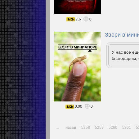
7.6
0
Звери в мин
У нас всё е
благодарны, 
0.00
0
←
назад
5258
5259
5260
5261
5