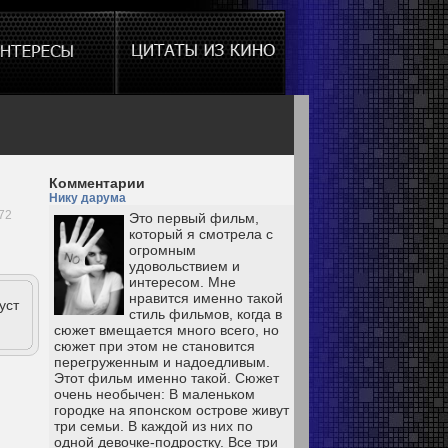
Комментарии
Нику дарума
72
Это первый фильм,
который я смотрела с
огромным
удовольствием и
интересом. Мне
нравится именно такой
уст
стиль фильмов, когда в
сюжет вмещается много всего, но
сюжет при этом не становится
перегруженным и надоедливым.
Этот фильм именно такой. Сюжет
очень необычен: В маленьком
городке на японском острове живут
три семьи. В каждой из них по
одной девочке-подростку. Все три