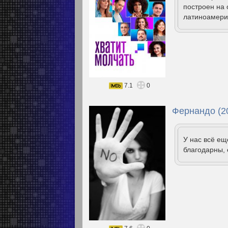
построен на
латиноамери
7.1
0
Фернандо (2
У нас всё е
благодарны, 