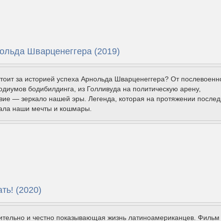
ольда Шварценеггера (2019)
тоит за историей успеха Арнольда Шварценеггера? От послевоенн
одиумов бодибилдинга, из Голливуда на политическую арену,
вие — зеркало нашей эры. Легенда, которая на протяжении после
жала наши мечты и кошмары.
ть! (2020)
зительно и честно показывающая жизнь латиноамериканцев. Фильм