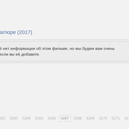
иатюре (2017)
щё нет информации об этом фильме, но мы будем вам очень
если вы её добавите.
262
5263
5264
5265
5266
5267
5268
5269
5270
5271
52