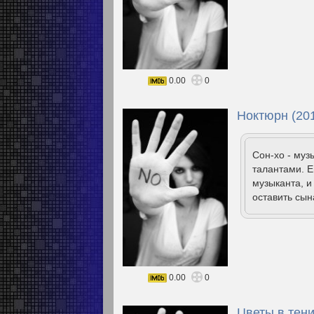
0.00
0
Ноктюрн (20
Сон-хо - му
талантами. Е
музыканта, и
оставить сын
0.00
0
Цветы в тени