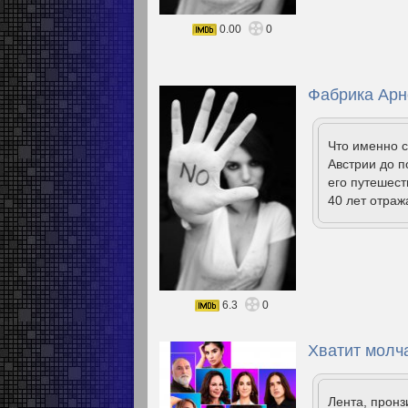
0.00
0
Фабрика Арн
Что именно с
Австрии до п
его путешест
40 лет отра
6.3
0
Хватит молча
Лента, прон