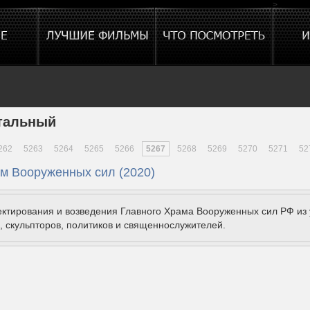
>
тальный
262
5263
5264
5265
5266
5267
5268
5269
5270
5271
52
м Вооруженных сил (2020)
ктирования и возведения Главного Храма Вооруженных сил РФ из 
, скульпторов, политиков и священнослужителей.