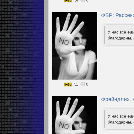
7.6
0
ФБР: Рассек
У нас всё е
благодарны, 
7.1
0
Фрейндлих. 
У нас всё е
благодарны, 