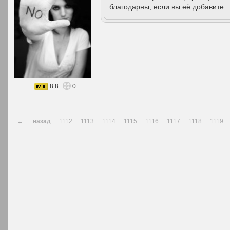
благодарны, если вы её добавите.
8.8
0
←
назад
1112
1113
1114
1115
1116
1117
1118
1119