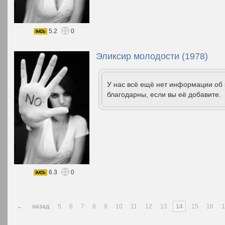
5.2
0
Эликсир молодости (1978)
У нас всё ещё нет информации об
благодарны, если вы её добавите.
6.3
0
←
назад
5
6
7
8
9
10
11
12
13
14
15
16
1