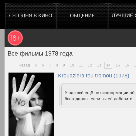
Все фильмы 1978 года
←
назад
5
6
7
8
9
10
11
12
13
14
15
16
1
Krouaziera tou tromou (1978)
У нас всё ещё нет информации об
благодарны, если вы её добавите.