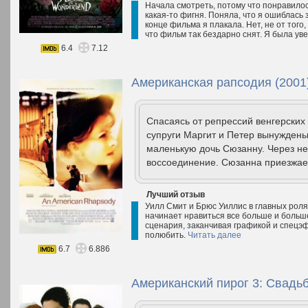
Начала смотреть, потому что понравилос
какая-то фигня. Поняла, что я ошиблась з
конце фильма я плакала. Нет, не от того,
что фильм так бездарно снят. Я была уве
6.4
7.12
Американская рапсодия (2001
Спасаясь от репрессий венгерских
супруги Маргит и Петер вынуждены
маленькую дочь Сюзанну. Через не
воссоединение. Сюзанна приезжает
Лучший отзыв
Уилл Смит и Брюс Уиллис в главных роля
начинает нравиться все больше и больше.
сценария, заканчивая графикой и спецэф
полюбить.
Читать далее
6.7
6.886
Американский пирог 3: Свадьб