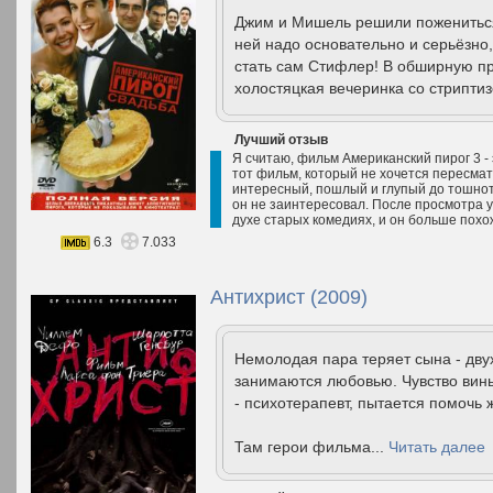
Джим и Мишель решили пожениться!
ней надо основательно и серьёзно
стать сам Стифлер! В обширную п
холостяцкая вечеринка со стрипти
Лучший отзыв
Я считаю, фильм Американский пирог 3 - 
тот фильм, который не хочется пересма
интересный, пошлый и глупый до тошноты
он не заинтересовал. После просмотра у
духе старых комедиях, и он больше похож
6.3
7.033
Антихрист (2009)
Немолодая пара теряет сына - двух
занимаются любовью. Чувство вины 
- психотерапевт, пытается помочь 
Там герои фильма...
Читать далее