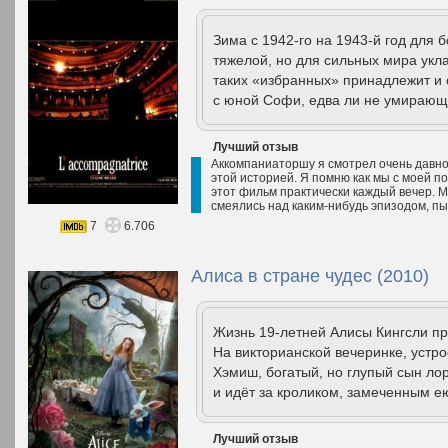
Зима с 1942-го на 1943-й год для
тяжелой, но для сильных мира укла
таких «избранных» принадлежит и 
с юной Софи, едва ли не умирающе
Лучший отзыв
Аккомпаниаторшу я смотрел очень давно 
этой историей. Я помню как мы с моей п
этот фильм практически каждый вечер. М
смеялись над каким-нибудь эпизодом, пы
7
6.706
Алиса в стране чудес (2010)
Жизнь 19-летней Алисы Кингсли п
На викторианской вечеринке, устр
Хэмиш, богатый, но глупый сын лор
и идёт за кроликом, замеченным ею
Лучший отзыв