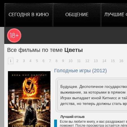
Все фильмы по теме
Цветы
1
2
3
4
5
6
7
8
9
10
11
12
13
14
15
16
Голодные игры (2012)
Будущее. Деспотичное государство
выживание, за которыми в прямом 
Играх выпадает юной Китнисс и та
детства, но теперь должны стать вр
Лучший отзыв
Если вы любите книгу, и вас раздражает в
поможет. После просмотра остаётся лёг