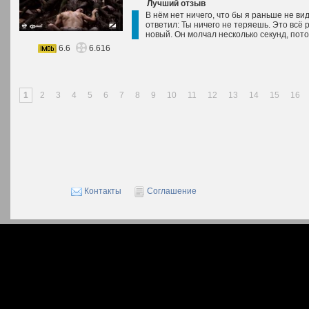
Лучший отзыв
В нём нет ничего, что бы я раньше не ви
ответил: Ты ничего не теряешь. Это всё р
новый. Он молчал несколько секунд, пот
6.6
6.616
1
2
3
4
5
6
7
8
9
10
11
12
13
14
15
16
Контакты
Соглашение