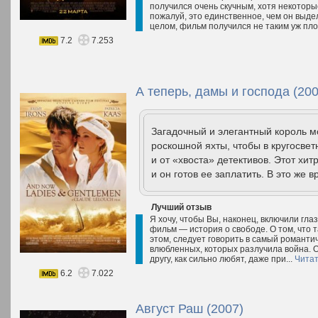
получился очень скучным, хотя некотор
пожалуй, это единственное, чем он выде
целом, фильм получился не таким уж плох
7.2
7.253
А теперь, дамы и господа (200
Загадочный и элегантный король м
роскошной яхты, чтобы в кругосвет
и от «хвоста» детективов. Этот хит
и он готов ее заплатить. В это же в
Лучший отзыв
Я хочу, чтобы Вы, наконец, включили гл
фильм — история о свободе. О том, что та
этом, следует говорить в самый романти
влюбленных, которых разлучила война. Он
другу, как сильно любят, даже при...
Читат
6.2
7.022
Август Раш (2007)