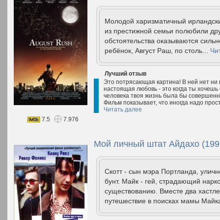
Молодой харизматичный ирландски
из престижной семьи полюбили дру
обстоятельства оказываются сильн
ребёнок, Август Раш, по столь...
Чи
Лучший отзыв
Это потрясающая картина! В ней нет ни 
настоящая любовь - это когда ты хочешь 
человека твоя жизнь была бы совершенно
Фильм показывает, что иногда надо прос
Читать далее
7.5
7.976
Мой личный штат Айдахо (199
Скотт - сын мэра Портланда, уличн
бунт. Майк - гей, страдающий нарк
существованию. Вместе два хастле
путешествие в поисках мамы Майка