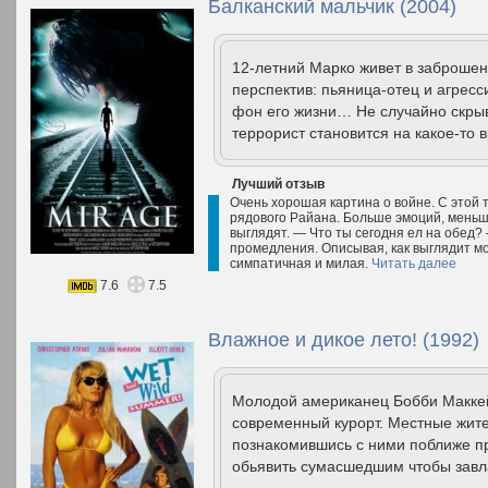
Балканский мальчик (2004)
12-летний Марко живет в заброшен
перспектив: пьяница-отец и агрес
фон его жизни… Не случайно скры
террорист становится на какое-то 
Лучший отзыв
Очень хорошая картина о войне. С этой
рядового Райана. Больше эмоций, меньше
выглядят. — Что ты сегодня ел на обед?
промедления. Описывая, как выглядит м
симпатичная и милая.
Читать далее
7.6
7.5
Влажное и дикое лето! (1992)
Молодой американец Бобби Маккей
современный курорт. Местные жите
познакомившись с ними поближе пр
обьявить сумасшедшим чтобы завл