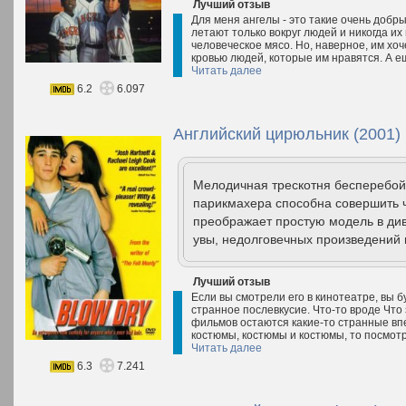
Лучший отзыв
Для меня ангелы - это такие очень добр
летают только вокруг людей и никогда их 
человеческое мясо. Но, наверное, им хоч
кровью людей, которые им нравятся. А ещ
Читать далее
6.2
6.097
Английский цирюльник (2001)
Мелодичная трескотня бесперебой
парикмахера способна совершить ч
преображает простую модель в ди
увы, недолговечных произведений 
Лучший отзыв
Если вы смотрели его в кинотеатре, вы 
странное послевкусие. Что-то вроде Что 
фильмов остаются какие-то странные впе
костюмы, костюмы и костюмы, то посмотр
Читать далее
6.3
7.241