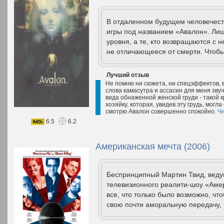
В отдаленном будущем человечест
игры под названием «Авалон». Лиш
уровня, а те, кто возвращаются с н
не отличающееся от смерти. Чтобы
Лучший отзыв
Не помню ни сюжета, ни спецэффектов, 
слова камасутра и ассасин для меня звуч
вида обнаженной женской груди - такой к
хозяйку, которая, увидев эту грудь, могла
смотрю Авалон совершенно спокойно.
Чи
6.5
6.2
Американская мечта (2006)
Беспринципный Мартин Твид, веду
телевизионного реалити-шоу «Амер
все, что только было возможно, ч
свою почти аморальную передачу, 