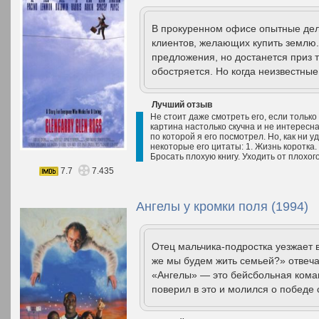
В прокуренном офисе опытные дель
клиентов, желающих купить землю.
предложения, но достанется приз 
обостряется. Но когда неизвестные
Лучший отзыв
Не стоит даже смотреть его, если только
картина настолько скучна и не интересна
по которой я его посмотрел. Но, как ни
некоторые его цитаты: 1. Жизнь коротка.
Бросать плохую книгу. Уходить от плохого
7.7
7.435
Ангелы у кромки поля (1994)
Отец мальчика-подростка уезжает 
же мы будем жить семьей?» отвеча
«Ангелы» — это бейсбольная коман
поверил в это и молился о победе 