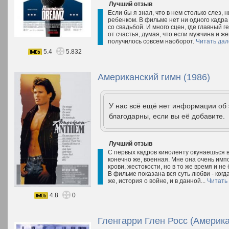
Лучший отзыв
Если бы я знал, что в нем столько слез, н
ребенком. В фильме нет ни одного кадра 
со свадьбой. И много сцен, где главный г
от счастья, думая, что если мужчина и же
получилось совсем наоборот.
Читать дал
5.4
5.832
Американский гимн (1986)
У нас всё ещё нет информации об
благодарны, если вы её добавите.
Лучший отзыв
С первых кадров киноленту окунаешься в
конечно же, военная. Мне она очень имп
крови, жестокости, но в то же время и не
В фильме показана вся суть любви - когд
же, история о войне, и в данной...
Читать
4.8
0
Гленгарри Глен Росс (Америка