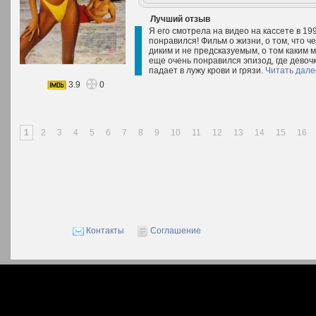
Лучший отзыв
Я его смотрела на видео на кассете в 19
понравился! Фильм о жизни, о том, что ч
диким и не предсказуемым, о том каким м
еще очень понравился эпизод, где девочк
падает в лужу крови и грязи.
Читать дале
3.9
0
1
2
3
4
5
6
7
8
9
10
11
12
13
14
15
16
Контакты
Соглашение