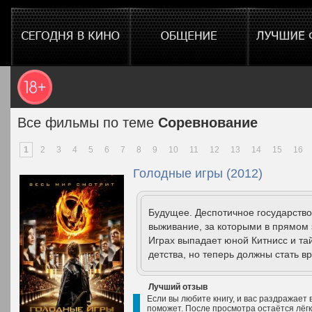
Все фильмы по теме
Соревнование
1
2
3
4
5
6
7
8
9
10
11
12
13
14
15
16
Голодные игры (2012)
Будущее. Деспотичное государство
выживание, за которыми в прямом 
Играх выпадает юной Китнисс и та
детства, но теперь должны стать вр
Лучший отзыв
Если вы любите книгу, и вас раздражает в
поможет. После просмотра остаётся лёг