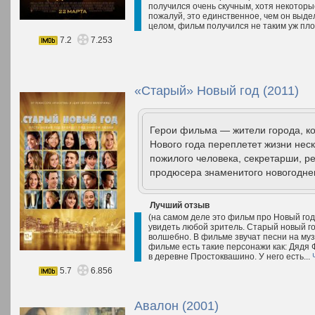
получился очень скучным, хотя некотор
пожалуй, это единственное, чем он выде
целом, фильм получился не таким уж плох
7.2
7.253
«Старый» Новый год (2011)
Герои фильма — жители города, ко
Нового года переплетет жизни нес
пожилого человека, секретарши, 
продюсера знаменитого новогоднег
Лучший отзыв
(на самом деле это фильм про Новый год
увидеть любой зритель. Старый новый год
волшебно. В фильме звучат песни на муз
фильме есть такие персонажи как: Дядя 
в деревне Простоквашино. У него есть...
5.7
6.856
Авалон (2001)