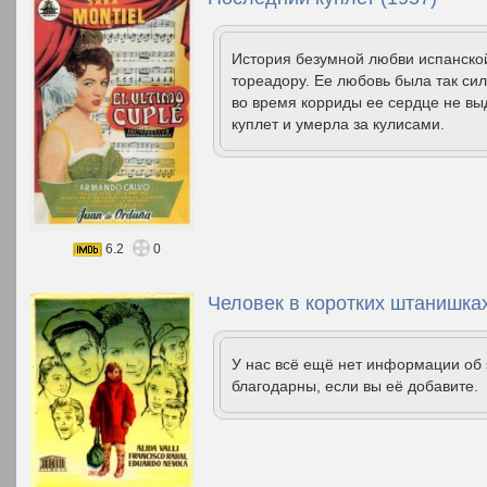
История безумной любви испанско
тореадору. Еe любовь была так си
во время корриды ее сердце не вы
куплет и умерла за кулисами.
6.2
0
Человек в коротких штанишках
У нас всё ещё нет информации об
благодарны, если вы её добавите.