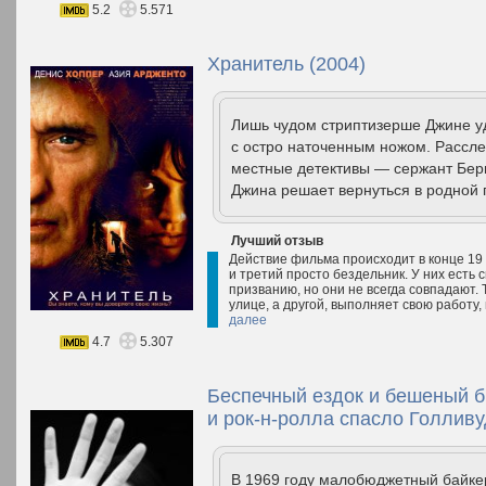
5.2
5.571
Хранитель (2004)
Лишь чудом стриптизерше Джине уд
с остро наточенным ножом. Рассле
местные детективы — сержант Берн
Джина решает вернуться в родной 
Лучший отзыв
Действие фильма происходит в конце 19 
и третий просто бездельник. У них есть
призванию, но они не всегда совпадают. 
улице, а другой, выполняет свою работу, 
далее
4.7
5.307
Беспечный ездок и бешеный бы
и рок-н-ролла спасло Голливу
В 1969 году малобюджетный байке