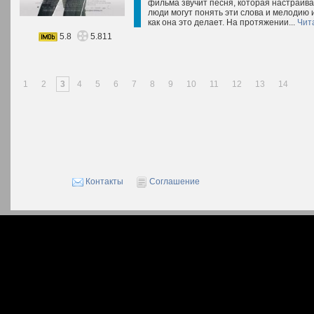
фильма звучит песня, которая настраива
люди могут понять эти слова и мелодию 
как она это делает. На протяжении...
Чит
5.8
5.811
1
2
3
4
5
6
7
8
9
10
11
12
13
14
Контакты
Соглашение