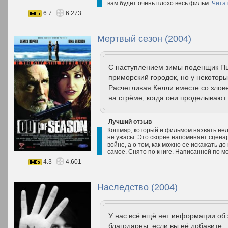
вам будет очень плохо весь фильм.
Чита
6.7
6.273
Мертвый сезон (2004)
С наступлением зимы поденщик Пь
приморский городок, но у некоторы
Расчетливая Келли вместе со зло
на стрёме, когда они проделывают 
Лучший отзыв
Кошмар, который и фильмом назвать нель
не ужасы. Это скорее напоминает сцена
войне, а о том, как можно ее искажать д
самое. Снято по книге. Написанной по м
4.3
4.601
Наследство (2004)
У нас всё ещё нет информации об
благодарны, если вы её добавите.