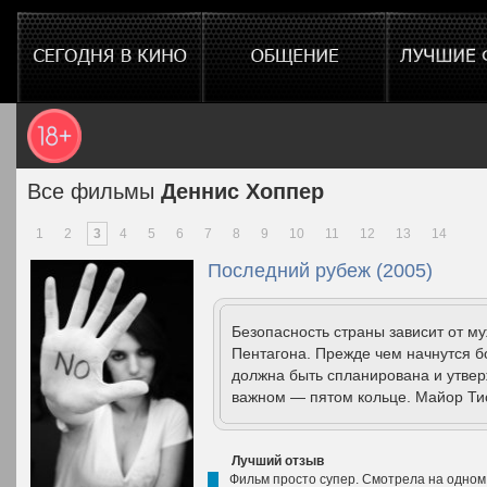
Все фильмы
Деннис Хоппер
1
2
3
4
5
6
7
8
9
10
11
12
13
14
Последний рубеж (2005)
Безопасность страны зависит от м
Пентагона. Прежде чем начнутся б
должна быть спланирована и утве
важном — пятом кольце. Майор Тис
Лучший отзыв
Фильм просто супер. Смотрела на одно