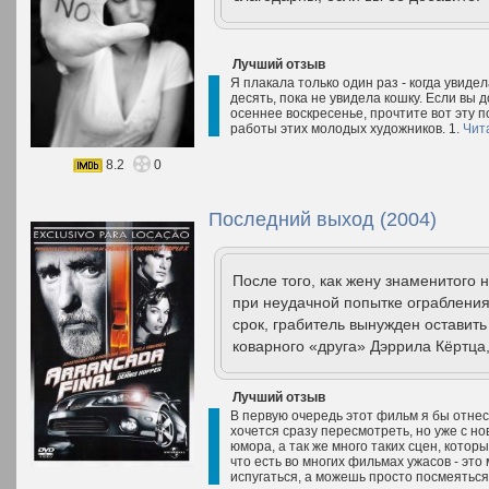
Лучший отзыв
Я плакала только один раз - когда увиде
десять, пока не увидела кошку. Если вы 
осеннее воскресенье, прочтите вот эту 
работы этих молодых художников. 1.
Чит
8.2
0
Последний выход (2004)
После того, как жену знаменитого
при неудачной попытке ограбления
срок, грабитель вынужден оставит
коварного «друга» Дэррила Кёртца,
Лучший отзыв
В первую очередь этот фильм я бы отнес
хочется сразу пересмотреть, но уже с но
юмора, а так же много таких сцен, которы
что есть во многих фильмах ужасов - эт
испугаться, а можешь просто посмеяться 