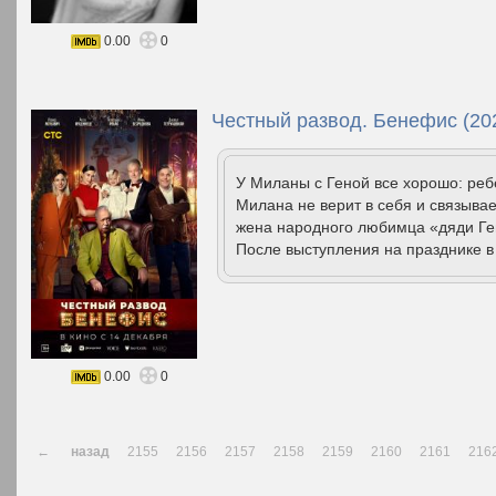
0.00
0
Честный развод. Бенефис (20
У Миланы с Геной все хорошо: реб
Милана не верит в себя и связывае
жена народного любимца «дяди Ген
После выступления на празднике в
0.00
0
←
назад
2155
2156
2157
2158
2159
2160
2161
216