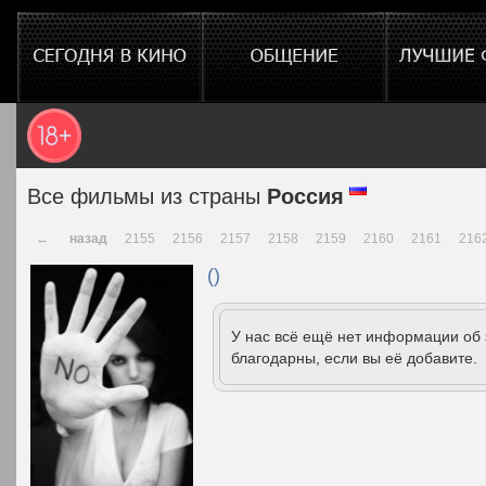
Все фильмы из страны
Россия
←
назад
2155
2156
2157
2158
2159
2160
2161
216
()
У нас всё ещё нет информации об
благодарны, если вы её добавите.