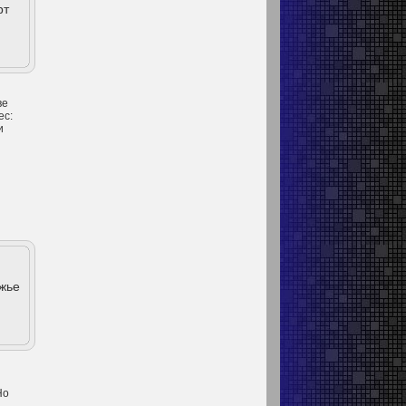
рт
ве
ес:
и
ежье
Но