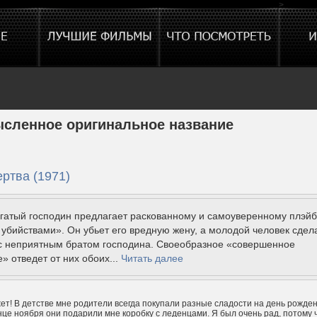
>
сленное оригинальное название
ртва (1971)
огатый господин предлагает раскованному и самоуверенному плэй
убийствами». Он убьет его вредную жену, а молодой человек сдел
 с неприятным братом господина. Своеобразное «совершенное
» отведет от них обоих...
Читать далее
т! В детстве мне родители всегда покупали разные сладости на день рожден
нце ноября они подарили мне коробку с леденцами. Я был очень рад, потому 