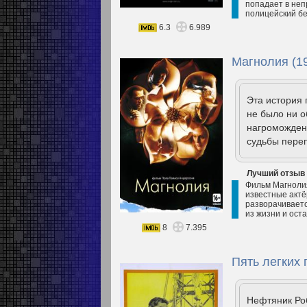
попадает в неп
полицейский б
6.3
6.989
Магнолия (1
Эта история 
не было ни о
нагромождени
судьбы переп
Лучший отзыв
Фильм Магнолия
известные акт
разворачиваетс
из жизни и ост
8
7.395
Пять легких 
Нефтяник Роб