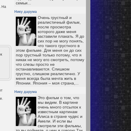
семьи...
. На
Нику дарума
Очень грустный и
реалистичный фильм,
после просмотра
которого даже меня
заставили плакать. Я до
сих пор не могу понять,
что такого грустного в
этом фильме. Для меня он до сих
к
пор грустный только потому, что я
никак не могу его смотреть, потому
что слезы просто не
останавливаются. Слишком
грустно, слишком реалистично. У
меня всегда была мечта жить в
Японии. Япония – моя страна,...
ют
Нику дарума
о
Это фильм о том, что
е.
мы видим. В картине
очень много отсылок к
известным картинам
Алиса в стране чудес и
Амели. И если вы
смотрели эти фильмы,
то вы поймете, о чем я говорю Так