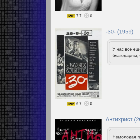
7.7
0
-30- (1959)
У нас всё е
благодарны, 
6.7
0
Антихрист (2
Немолодая па