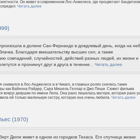
риятности. Он живет в современном Лос-Анжелесе, где процветает бандитизм
еспредел.
Читать далее
999)
произошла в долине Сан-Фернандо в дождливый день, когда на не
блачка. Благодаря вмешательству высших сил, а также
ю совпадений, случайностей, действий разных людей, их жизни и
летутся и проникнут друг в друга в течение...
Читать далее
 снимался в Лос-Анджелесе и в Чикаго, в главных ролях снялись такие
ёры как Вайнона Райдер, Сара Мишель Геллар и Джо Пеши. Сюжет фильма
я вокруг девушки по имени Лила. Она рано лишилась матери, которая рано 
авила ей только маленькую сестру, которую она очень любила.
Читать далее
пьес (1970)
ерт Дюпи живет в одном из городков Техаса. Его спутница жизни