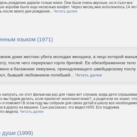
день рождения дарили только книги. Они были очень вкусные, но я съел все
дне коробки было еще несколько конфет. Через месяц мне исполнилось 14 лет
 после моего дня рождения...
Читать далее
енным языком (1971)
своем доме жестоко убита молодая женщина, в лицо которой манья
оту, после чего перерезал горло бритвой. Ее обезображенное тело
жено в багажнике лимузина, принадлежащего швейцарскому послу
сол, бывший любовником погибшей...
Читать далее
о напугать, но этот фильм как раз для таких вот случаев, когда дети спрашива
то мы будем делать, если прилетит инопланетянин?, а родители не знают, чт
он и поможет! В этом году мы собрали для своих детей в школу все необходимо
и в дорогу на машине. Сын рассказал, что видел НЛО. Его подружка
что видела.
Читать далее
 души (1999)