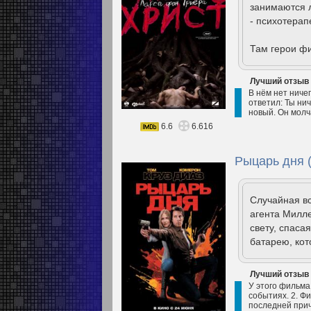
занимаются л
- психотерап
Там герои ф
Лучший отзыв
В нём нет ничег
ответил: Ты нич
новый. Он молч
6.6
6.616
Рыцарь дня 
Случайная в
агента Милле
свету, спаса
батарею, кот
Лучший отзыв
У этого фильма
событиях. 2. Фи
последней прич