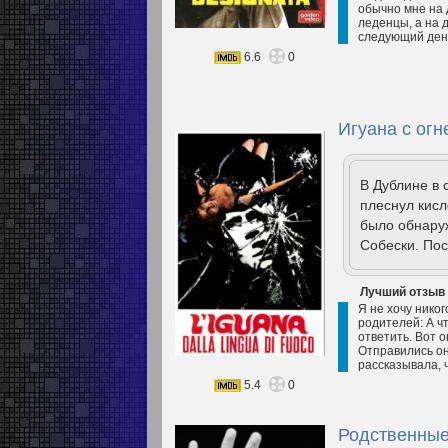
обычно мне на 
леденцы, а на 
следующий день
6.6
0
Игуана с огн
В Дублине в 
плеснул кисл
было обнару
Собески. По
Лучший отзыв
Я не хочу никог
родителей: А ч
ответить. Вот 
Отправились он
рассказывала, 
5.4
0
Родственные