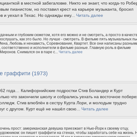
цианткой в местной забегаловке. Никто не знает, что когда-то Робе
вым пианистом, но поставил крест на карьере музыканта, бросил
в и уехал в Техас. Но однажды ему...
Читать далее
удачным и глубоким сюжетом, хотя его можно и не смотреть, а просто в качест
ослушать, как это было. Но лучше - смотреть. В фильме пять музыкальных пь
ена, Любовь и ненависть, Соревнование, Квартет. Все они написаны разным
 соответственно и исполнители в фильме разные. Главную роль в фильме
Миронов. Снимался он в паре с...
Читать далее
е граффити (1973)
962 года… Калифорнийские подростки Стив Боландер и Курт
лько что закончили школу и собрались уехать на восточное побер
колледж. Стив влюблён в сестру Курта Лори, и молодым трудно
руг с другом. Курт ещё не нашёл свою...
Читать далее
чень прост: американская девушка приезжает в Нью-Йорк к своему отцу,
дожником: он пишет граффити на стенах, чтобы заработать себе на жизнь. 