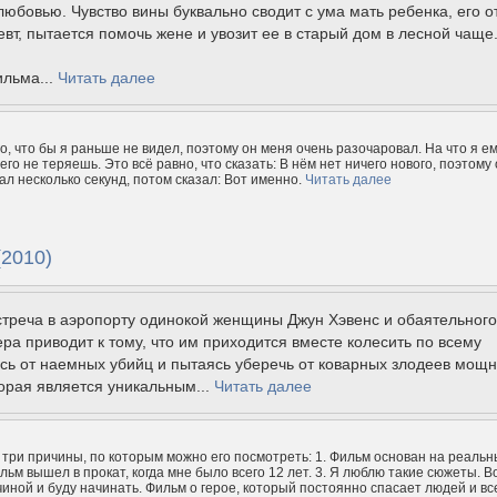
юбовью. Чувство вины буквально сводит с ума мать ребенка, его о
евт, пытается помочь жене и увозит ее в старый дом в лесной чаще
ильма...
Читать далее
о, что бы я раньше не видел, поэтому он меня очень разочаровал. На что я е
его не теряешь. Это всё равно, что сказать: В нём нет ничего нового, поэтому 
ал несколько секунд, потом сказал: Вот именно.
Читать далее
(2010)
стреча в аэропорту одинокой женщины Джун Хэвенс и обаятельного
ра приводит к тому, что им приходится вместе колесить по всему
ясь от наемных убийц и пытаясь уберечь от коварных злодеев мощ
орая является уникальным...
Читать далее
 три причины, по которым можно его посмотреть: 1. Фильм основан на реальн
льм вышел в прокат, когда мне было всего 12 лет. 3. Я люблю такие сюжеты. В
иной и буду начинать. Фильм о герое, который постоянно спасает людей и вс