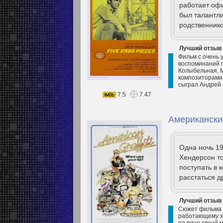
работает офи
был талантли
родственнико
Лучший отзыв
Фильм с очень 
воспоминаний п
Колыбельная, М
композиторами,
сыграл Андрей 
7.5
7.47
Американски
Одна ночь 1
Хендерсон то
поступать в 
расстаться д
Лучший отзыв
Сюжет фильма о
работающему ху