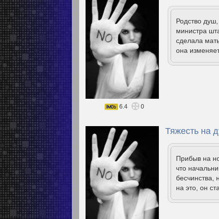
Родство душ,
министра шт
сделала мать
она изменяет
6.4
0
Тяжесть на д
Прибыв на н
что начальни
бесчинства, 
на это, он с