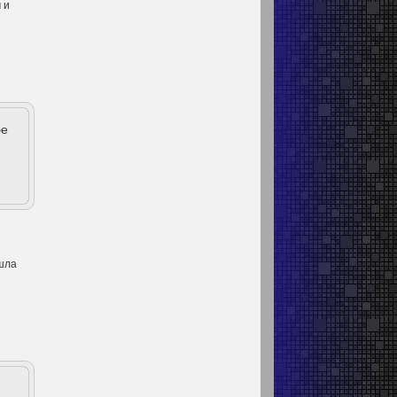
 и
бе
ушла