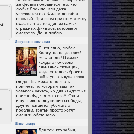
же фильм понравится тем, кто
любит Японию, или даже
увлекается ею. Фильм легкий и
веселый. При всем при этом я могу
сказать, что это один из самых
рой
страшных фильмов, которые я
смотрела. Да, я люблю...
Искусство желания
Я, конечно, люблю
Кафку, но не до такой
же степени! В жизни
каждого человека
случались ситуации,
когда хотелось бросить
всё и уехать куда глаза
глядят. Вы можете не знать
причины, по которым вам так
хотелось уехать, но для каждого из
нас это будет что-то своё. Одни
ищут нового ощущения свободы,
другие пытаются убежать от
я
проблем, третьи просто хотят
сменить обстановку.
Школьница
Для тех, кто забыл,