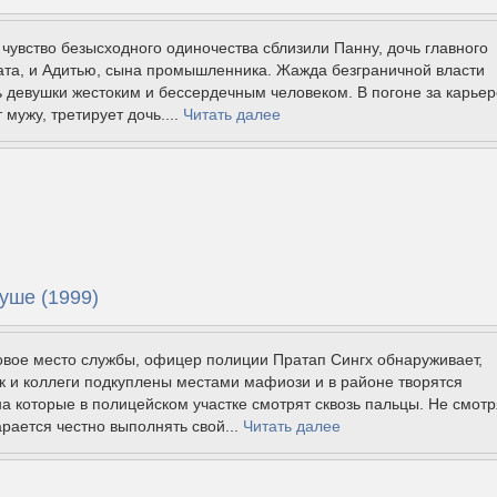
 чувство безысходного одиночества сблизили Панну, дочь главного
ата, и Адитью, сына промышленника. Жажда безграничной власти
 девушки жестоким и бессердечным человеком. В погоне за карье
 мужу, третирует дочь....
Читать далее
уше (1999)
овое место службы, офицер полиции Пратап Сингх обнаруживает,
к и коллеги подкуплены местами мафиози и в районе творятся
на которые в полицейском участке смотрят сквозь пальцы. Не смотр
тарается честно выполнять свой...
Читать далее