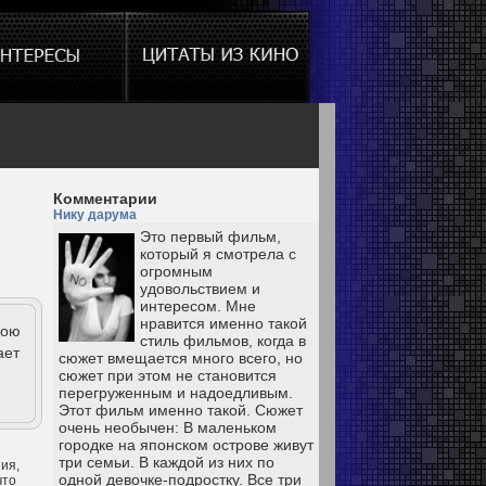
Комментарии
Нику дарума
Это первый фильм,
который я смотрела с
огромным
удовольствием и
интересом. Мне
нравится именно такой
бою
стиль фильмов, когда в
ает
сюжет вмещается много всего, но
сюжет при этом не становится
перегруженным и надоедливым.
Этот фильм именно такой. Сюжет
очень необычен: В маленьком
городке на японском острове живут
три семьи. В каждой из них по
ия,
одной девочке-подростку. Все три
что