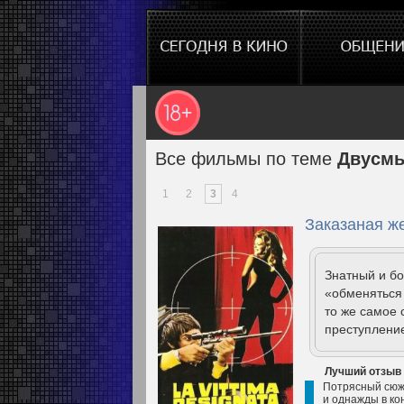
Все фильмы по теме
Двусмы
1
2
3
4
Заказаная же
Знатный и б
«обменяться 
то же самое
преступление
Лучший отзыв
Потрясный сюже
и однажды в ко