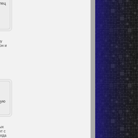
тец
.
му
он и
ную
ых
от с
егда