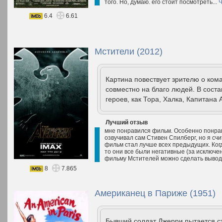
того. Но, думаю. его стоит посмотреть...
Ч
6.4
6.61
Мстители (2012)
Картина повествует зрителю о ком
совместно на благо людей. В сост
героев, как Тора, Халка, Капитана
Лучший отзыв
мне понравился фильм. Особенно понрави
озвучивал сам Стивен Спилберг, но я сч
фильм стал лучше всех предыдущих. Ког
то они все были негативные (за исключе
фильму Мстителей можно сделать вывод 
8
7.865
Американец в Париже (1951)
Бывший солдат Джерри пытается с