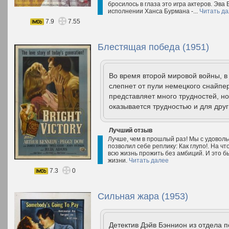
бросилось в глаза это игра актеров. Эва
исполнении Ханса Бурмана -...
Читать д
7.9
7.55
Блестящая победа (1951)
Во время второй мировой войны, 
слепнет от пули немецкого снайпе
представляет много трудностей, но
оказывается трудностью и для друг
Лучший отзыв
Лучше, чем в прошлый раз! Мы с удоволь
позволил себе реплику: Как глупо!. На чт
всю жизнь прожить без амбиций. И это 
жизни.
Читать далее
7.3
0
Сильная жара (1953)
Детектив Дэйв Бэннион из отдела 