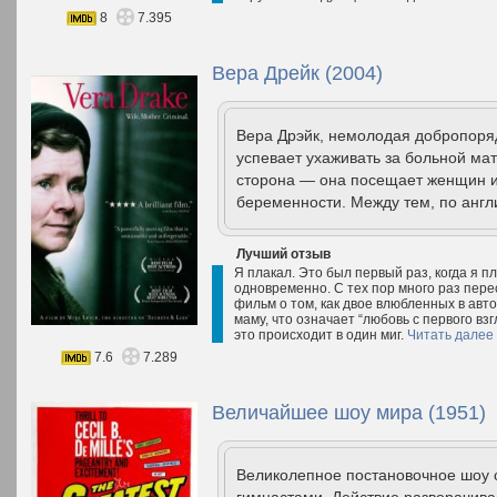
8
7.395
Вера Дрейк (2004)
Вера Дрэйк, немолодая добропоря
успевает ухаживать за больной мат
сторона — она посещает женщин и
беременности. Между тем, по англи
Лучший отзыв
Я плакал. Это был первый раз, когда я п
одновременно. С тех пор много раз пере
фильм о том, как двое влюбленных в авт
маму, что означает “любовь с первого взгл
это происходит в один миг.
Читать далее
7.6
7.289
Величайшее шоу мира (1951)
Великолепное постановочное шоу 