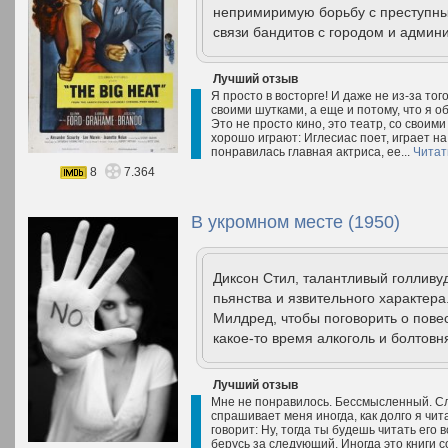
непримиримую борьбу с преступным
связи бандитов с городом и админи
Лучший отзыв
Я просто в восторге! И даже не из-за тог
своими шутками, а еще и потому, что я о
Это не просто кино, это театр, со своим
хорошо играют: Иглесиас поет, играет на
понравилась главная актриса, ее...
Читат
8
7.364
В укромном месте (1950)
Диксон Стил, талантливый голливуд
пьянства и язвительного характера
Милдред, чтобы поговорить о пове
какое-то время алкоголь и болтовн
Лучший отзыв
Мне не понравилось. Бессмысленный. Сл
спрашивает меня иногда, как долго я чит
говорит: Ну, тогда ты будешь читать его 
берусь за следующий. Иногда это книги с