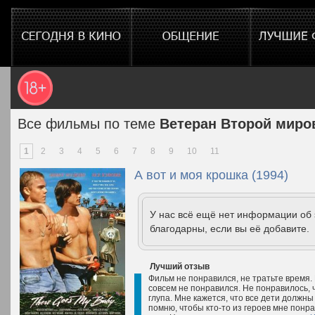
Все фильмы по теме
Ветеран Второй миро
1
2
3
4
5
6
7
8
9
10
11
А вот и моя крошка (1994)
У нас всё ещё нет информации об
благодарны, если вы её добавите.
Лучший отзыв
Фильм не понравился, не тратьте время.
совсем не понравился. Не понравилось, 
глупа. Мне кажется, что все дети должны
помню, чтобы кто-то из героев мне понр