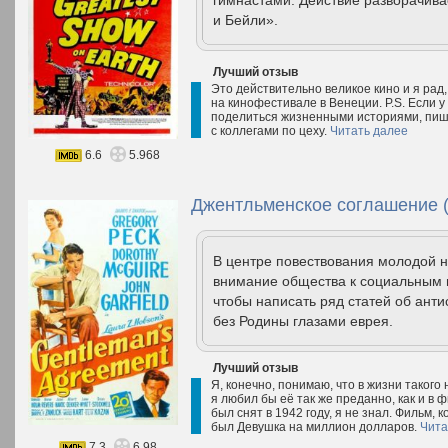
гимнастами. Действие разворачива
и Бейли».
Лучший отзыв
Это действительно великое кино и я рад,
на кинофестивале в Венеции. P.S. Если у
поделиться жизненными историями, пиши
с коллегами по цеху.
Читать далее
6.6
5.968
Джентльменское соглашение (
В центре повествования молодой 
внимание общества к социальным 
чтобы написать ряд статей об анти
без Родины глазами еврея.
Лучший отзыв
Я, конечно, понимаю, что в жизни такого
я любил бы её так же преданно, как и в 
был снят в 1942 году, я не знал. Фильм,
был Девушка на миллион долларов.
Чита
7.3
6.98