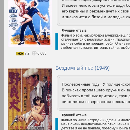
И имеет некоторый успех, найдя б
его картины и рекомендует их свои
и знакомится с Лизой и молодые л
Лучший отзыв
Фильм о том, как молодой американец, п
сталкивается с реалиями жизни, традици
меняет себя и не предает себя. Очень и
любовная история, интриги, тайны, любо
7.2
6.685
Бездомный пес (1949)
Послевоенные годы. У полицейског
В поисках пропавшего оружия он в
побывать в тайных притонах, трущ
пистолетом совершаются несколько
Лучший отзыв
Фильм по книге Астрид Линдгрен. Я долг
меня очень неоднозначное отношение к т
детстве я ее не поняла, поэтому и книга 