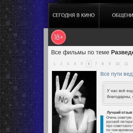
Все фильмы по теме
Развед
1
2
3
4
5
6
7
8
9
10
11
Все пути веду
У нас всё е
благодарны, 
Лучший отзыв
Очень советую.
русской литера
про советского
по тем временам