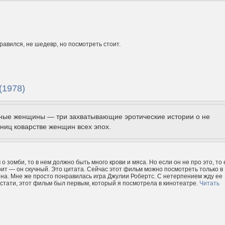
авился, не шедевр, но посмотреть стоит.
(1978)
ные женщины — три захватывающие эротические истории о не
ниц коварстве женщин всех эпох.
о зомби, то в нем должно быть много крови и мяса. Но если он не про это, то 
оит — он скучный. Это цитата. Сейчас этот фильм можно посмотреть только в
на. Мне же просто понравилась игра Джулии Робертс. С нетерпением жду ее
Кстати, этот фильм был первым, который я посмотрела в кинотеатре.
Читать