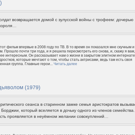
)
олдат возвращается домой с зулусской войны с трофеем: дочерью
короля…
тот фильм впервые в 2008 году по ТВ. В то время он показался мне скучным и
. Прошло почти три года, и я решила пересмотреть его снова, и, скажу я вам,
ее интересным. Он рассказывает нам о жизни в закрытом элитном интернате
дростков, которые мечтают о том, чтобы стать актрисами, ведь там есть своя
енная группа. Главные герои...
Читать далее
ьяволом (1979)
ритического сеанса в старинном замке семья аристократов вызыва
 Борджии, который вселяется в дочьку одного из членов семейства.
сть проявляется в неуёмном желании совокуплений…