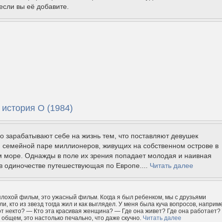
если вы её добавите.
 история О (1984)
 зарабатывают себе на жизнь тем, что поставляют девушек
 семейной паре миллионеров, живущих на собственном острове в
 море. Однажды в поле их зрения попадает молодая и наивная
в одиночестве путешествующая по Европе....
Читать далее
плохой фильм, это ужасный фильм. Когда я был ребенком, мы с друзьями
и, кто из звезд тогда жил и как выглядел. У меня была куча вопросов, наприм
от некто? — Кто эта красивая женщина? — Где она живет? Где она работает?
 общем, это настолько печально, что даже скучно.
Читать далее