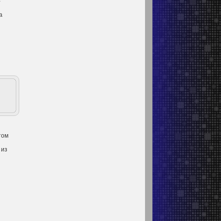
-
а
том
 из