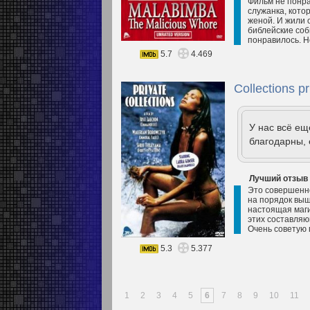
Фильм не понра
служанка, кото
женой. И жили 
библейские соб
понравилось. Н
5.7
4.469
Collections p
У нас всё е
благодарны, 
Лучший отзыв
Это совершенно
на порядок выш
настоящая маги
этих составляю
Очень советую 
5.3
5.377
1
2
3
4
5
6
7
8
9
10
11