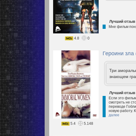
Лучший отзыв
Мне фильм понр
4.8
0
Героини зла 
Три амораль
знающем гра
Лучший отзыв
Если это фильм 
смотреть не ст
переводе Гобли
новую работу. 
далее
5.4
5.148