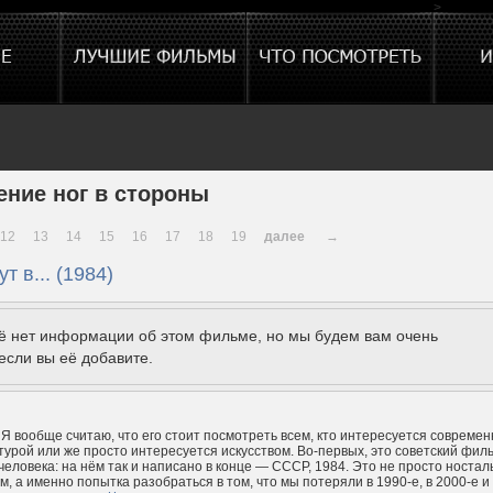
>
ение ног в стороны
12
13
14
15
16
17
18
19
далее
→
т в... (1984)
щё нет информации об этом фильме, но мы будем вам очень
если вы её добавите.
 Я вообще считаю, что его стоит посмотреть всем, кто интересуется совреме
турой или же просто интересуется искусством. Во-первых, это советский фил
 человека: на нём так и написано в конце — СССР, 1984. Это не просто ностал
, а именно попытка разобраться в том, что мы потеряли в 1990-е, в 2000-е и 