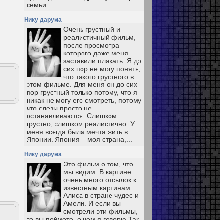
семьи...
Нику дарума
Очень грустный и
реалистичный фильм,
после просмотра
которого даже меня
заставили плакать. Я до
сих пор не могу понять,
что такого грустного в
этом фильме. Для меня он до сих
пор грустный только потому, что я
никак не могу его смотреть, потому
что слезы просто не
останавливаются. Слишком
грустно, слишком реалистично. У
меня всегда была мечта жить в
Японии. Япония – моя страна,...
Нику дарума
Это фильм о том, что
мы видим. В картине
очень много отсылок к
известным картинам
Алиса в стране чудес и
Амели. И если вы
смотрели эти фильмы,
то вы поймете, о чем я говорю Так