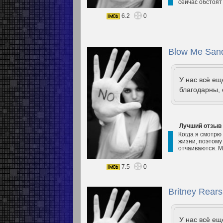
сейчас обстоят 
6.2
0
Blow Me Sand
У нас всё е
благодарны, 
Лучший отзыв
Когда я смотрю 
жизни, поэтому 
отчаиваются. М
7.5
0
Britney Rears
У нас всё е