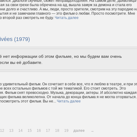
вился. Диалоги скучные, сюжет неправдоподобен. На самом деле, дьяволица
рая за свои грехи была обречена на ад, вышла замуж за демона и стала его
они долго и счастливо. А мы, люди, просто зрители, смотрим на эту пародию н
ытия и не замечаем главного — это фильм о любви. Просто посмотрите. Мне
о второй раз смотреть не буду.
Читать далее
rivées (1979)
щё нет информации об этом фильме, но мы будем вам очень
если вы её добавите.
 удивительный фильм. Он сочетает в себе все, что я люблю в театре, и при э
е всех остальных фильмов с той же тематикой. Его стоит смотреть. Это
я. Фильм снят превосходно. Музыка, декорации, актеры. И абсолютно каждая
щих фильма великолепна. От начала до конца фильма я не могла оторваться.
посмотреть этот фильм. Вы не...
Читать далее
12
13
14
15
16
17
18
19
далее
→