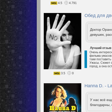
4.5
4.791
Обед для дв
Доктор Оранж
девушек, ра
Лучший отзыв
Очень интересн
фильма ужасов 
таки поставить
Ужасы. Сюжет ф
город, а она ос
3.5
0
Hanna D. - La
У нас всё е
благодарны, 