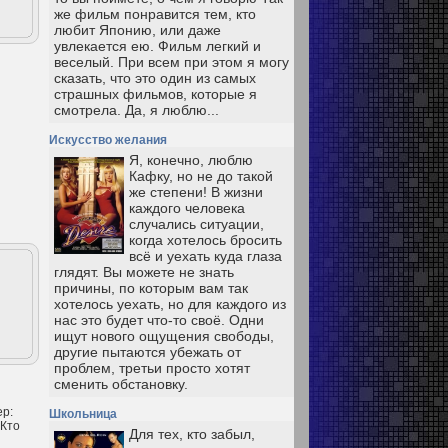
же фильм понравится тем, кто
любит Японию, или даже
увлекается ею. Фильм легкий и
веселый. При всем при этом я могу
сказать, что это один из самых
страшных фильмов, которые я
смотрела. Да, я люблю...
Искусство желания
Я, конечно, люблю
Кафку, но не до такой
же степени! В жизни
каждого человека
случались ситуации,
когда хотелось бросить
всё и уехать куда глаза
глядят. Вы можете не знать
причины, по которым вам так
хотелось уехать, но для каждого из
нас это будет что-то своё. Одни
ищут нового ощущения свободы,
другие пытаются убежать от
проблем, третьи просто хотят
сменить обстановку.
ер:
Школьница
 Кто
Для тех, кто забыл,