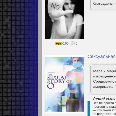
благодарны, 
0.00
0
Сексуальная
Мара и Марио
извращенной
Средиземном
американка, 
Лучший отзыв
Это не просто 
постоянно гадал
— Кто такой эт
ее родители? В