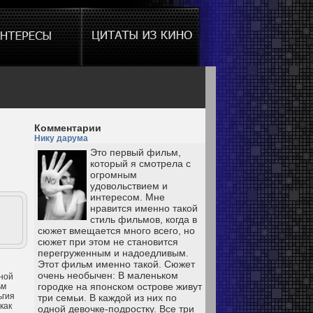
Комментарии
Нику дарума
Это первый фильм,
который я смотрела с
огромным
удовольствием и
интересом. Мне
нравится именно такой
стиль фильмов, когда в
сюжет вмещается много всего, но
сюжет при этом не становится
перегруженным и надоедливым.
Этот фильм именно такой. Сюжет
очень необычен: В маленьком
нной
городке на японском острове живут
ьм
ьгия
три семьи. В каждой из них по
как
одной девочке-подростку. Все три