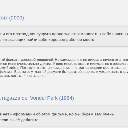
оих (2000)
 и его плотоядная супруга продолжают заманивать к себе наивны
ссчитывающих найти себе хорошее рабочее место.
ый фильм, с хорошей концовкой. На самом деле я не ожидала ничего от этого
и он меня очень сильно удивил. У него много плюсов и минусов, но я решила 
 ему 5 звёзд. Потому что этот фильм для меня стоит на первом месте в жанре
ильма : В детстве у главной девушки был друг, её родители уехали жить в др
талась жить с...
Читать далее
 ragazza del Vondel Park (1984)
щё нет информации об этом фильме, но мы будем вам очень
если вы её добавите.