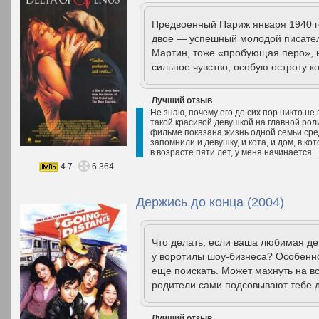
Предвоенный Париж января 1940 г
двое — успешный молодой писател
Мартин, тоже «пробующая перо», 
сильное чувство, особую остроту к
Лучший отзыв
Не знаю, почему его до сих пор никто не
такой красивой девушкой на главной рол
фильме показана жизнь одной семьи средн
запомнили и девушку, и кота, и дом, в ко
в возрасте пяти лет, у меня начинается..
4.7
6.364
Держись до конца (2004)
Что делать, если ваша любимая дев
у воротилы шоу-бизнеса? Особенно 
еще поискать. Может махнуть на вс
родители сами подсовывают тебе д
Лучший отзыв