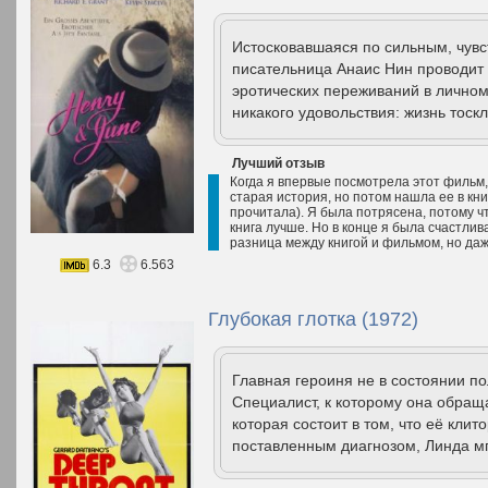
Истосковавшаяся по сильным, чув
писательница Анаис Нин проводит
эротических переживаний в личном
никакого удовольствия: жизнь тоскл
Лучший отзыв
Когда я впервые посмотрела этот фильм, 
старая история, но потом нашла ее в кни
прочитала). Я была потрясена, потому ч
книга лучше. Но в конце я была счастлив
разница между книгой и фильмом, но даже
6.3
6.563
Глубокая глотка (1972)
Главная героиня не в состоянии п
Специалист, к которому она обращ
которая состоит в том, что её кли
поставленным диагнозом, Линда мг