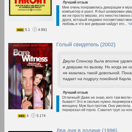
Лучший отзыв
Мне очень понравились декорации и музы
компьютер и ушел. Я был шокирован уви
же не просто мерзко, это неестественно 
друга, который недавно посоветовал мне
любовь и что все девушки найдут его...
Чи
5.1
4.991
Голый свидетель (2002)
Джули Спенсер была вполне удовл
и девушки по вызову. Но когда ее 
не казалась такой довольной. Пон
падает на подругу покойной Карли.
Лучший отзыв
Отличный! Даже не знаю, кого там могли 
бывает! Это ж сколько нужно лицемеров 
женщину. Муж был против. Она умоляла.
перерезал ей горло. Схватил труп за ног
4
5.174
Два дня в долине (1996)