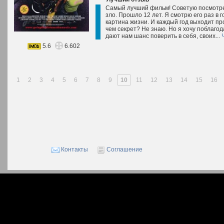
Самый лучший фильм! Советую посмотреть
зло. Прошло 12 лет. Я смотрю его раз в г
картина жизни. И каждый год выходит пр
чем секрет? Не знаю. Но я хочу поблаго
дают нам шанс поверить в себя, своих...
5.6
6.602
1
2
3
4
5
6
7
8
9
10
11
12
13
14
15
16
Контакты
Соглашение