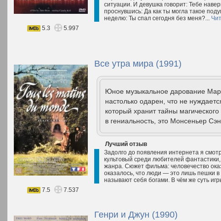
ситуации. И девушка говорит: Тебе наве
проснувшись: Да как ты могла такое поду
неделю: Ты спал сегодня без меня?...
Чит
5.3
5.997
Все утра мира (1991)
Юное музыкальное дарование Мари
настолько одарен, что не нуждаетс
который хранит тайны магического
в гениальность, это Монсеньер Сэн
Лучший отзыв
Задолго до появления интернета я смот
культовый среди любителей фантастики,
жанра. Сюжет фильма: человечество оказа
оказалось, что люди — это лишь пешки в
называют себя богами. В чём же суть игр
7.5
7.537
Генри и Джун (1990)