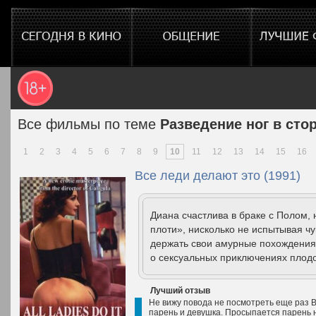
Все фильмы по теме
Разведение ног в сто
1
2
3
4
5
6
7
8
9
10
11
12
13
14
15
16
Все леди делают это (1991)
Диана счастлива в браке с Полом,
плоти», нисколько не испытывая ч
держать свои амурные похождения 
о сексуальных приключениях плодо
Лучший отзыв
Не вижу повода не посмотреть еще раз В
парень и девушка. Просыпается парень н