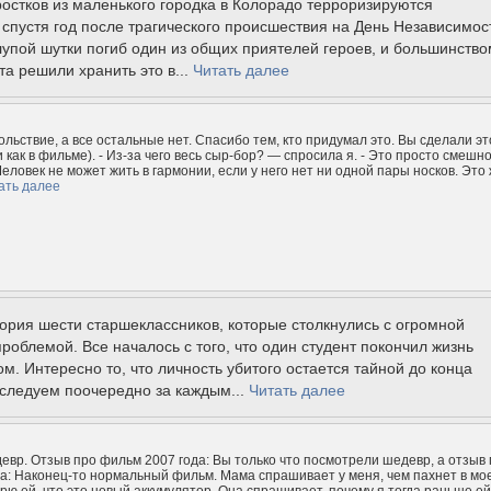
остков из маленького городка в Колорадо терроризируются
спустя год после трагического происшествия на День Независимос
глупой шутки погиб один из общих приятелей героев, и большинство
та решили хранить это в...
Читать далее
льствие, а все остальные нет. Спасибо тем, кто придумал это. Вы сделали эт
и как в фильме). - Из-за чего весь сыр-бор? — спросила я. - Это просто смешн
еловек не может жить в гармонии, если у него нет ни одной пары носков. Это
ать далее
ория шести старшеклассников, которые столкнулись с огромной
роблемой. Все началось с того, что один студент покончил жизнь
м. Интересно то, что личность убитого остается тайной до конца
следуем поочередно за каждым...
Читать далее
евр. Отзыв про фильм 2007 года: Вы только что посмотрели шедевр, а отзыв
а: Наконец-то нормальный фильм. Мама спрашивает у меня, чем пахнет в мо