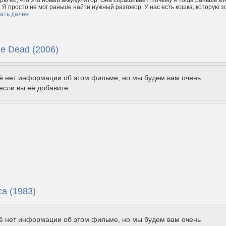
рю ей, что это новый аккумулятор. Она спрашивает, почему я тогда раньше ей
. Я просто не мог раньше найти нужный разговор. У нас есть кошка, которую з
ать далее
he Dead (2006)
щё нет информации об этом фильме, но мы будем вам очень
если вы её добавите.
ca (1983)
щё нет информации об этом фильме, но мы будем вам очень