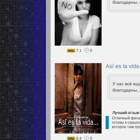
благодарны, 
7.1
0
Así es la vida
У нас всё е
благодарны, 
Лучший отзыв
Отличный фильм
готовы к серье
которое там пр
6.4
0