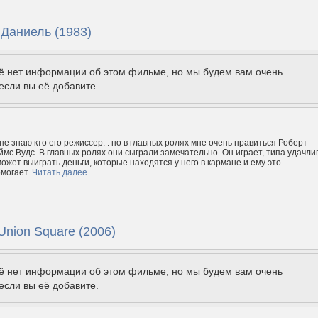
 Даниель (1983)
щё нет информации об этом фильме, но мы будем вам очень
если вы её добавите.
не знаю кто его режиссер. . но в главных ролях мне очень нравиться Роберт
мс Вудс. В главных ролях они сыграли замечательно. Он играет, типа удачли
ожет выиграть деньги, которые находятся у него в кармане и ему это
могает.
Читать далее
Union Square (2006)
щё нет информации об этом фильме, но мы будем вам очень
если вы её добавите.