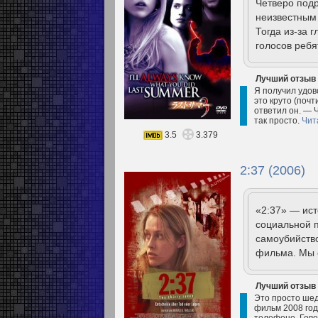
Четверо подр
неизвестным 
Тогда из-за 
голосов ребя
Лучший отзыв
Я получил удово
это круто (почт
ответил он. — Ч
так просто.
Чит
3.5
3.379
2:37 (2006)
«2:37» — ист
социальной п
самоубийство
фильма. Мы 
Лучший отзыв
Это просто шед
фильм 2008 год