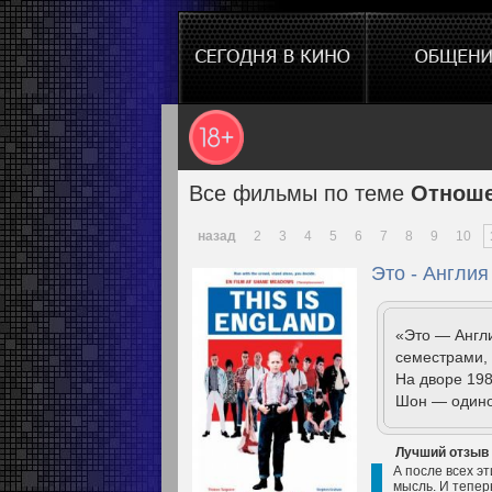
Все фильмы по теме
Отноше
назад
2
3
4
5
6
7
8
9
10
Это - Англия
«Это — Англ
семестрами, 
На дворе 198
Шон — одино
Лучший отзыв
А после всех э
мысль. И тепер