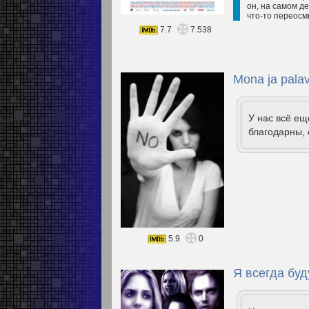
он, на самом д
что-то переосмы
7.7
7.538
Mona ja pala
У нас всё е
благодарны, 
5.9
0
Я всегда буд