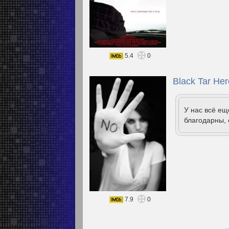
5.4
0
Black Tar Her
У нас всё е
благодарны, 
7.9
0