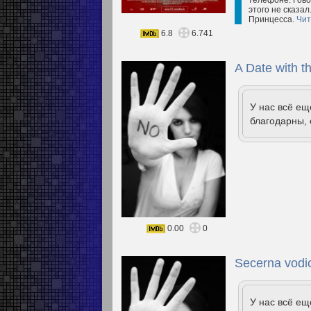
телефоне. Гово
этого не сказал
Принцесса.
Чит
6.8
6.741
A Date with t
У нас всё е
благодарны, 
0.00
0
Secerna vodi
У нас всё е