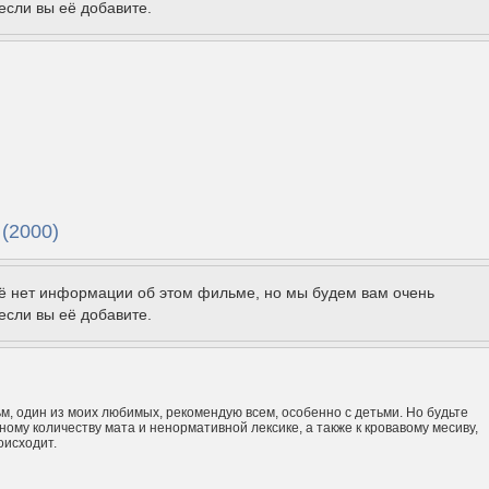
если вы её добавите.
 (2000)
щё нет информации об этом фильме, но мы будем вам очень
если вы её добавите.
, один из моих любимых, рекомендую всем, особенно с детьми. Но будьте
зному количеству мата и ненормативной лексике, а также к кровавому месиву,
оисходит.