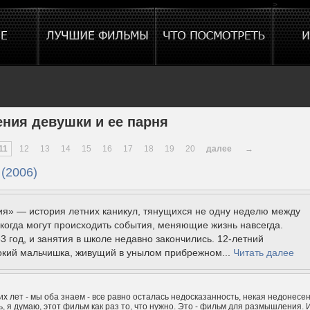
>
ния девушки и ее парня
11
12
13
14
15
16
17
18
19
20
далее
→
 (2006)
ия» — история летних каникул, тянущихся не одну неделю между
когда могут происходить события, меняющие жизнь навсегда.
3 год, и занятия в школе недавно закончились. 12-летний
кий мальчишка, живущий в унылом прибрежном...
Читать далее
тих лет - мы оба знаем - все равно осталась недосказанность, некая недонесе
ь, я думаю, этот фильм как раз то, что нужно. Это - фильм для размышления. 