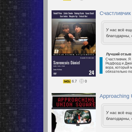
Счастливчик
У нас всё е
благодарны, 
Лучший отзыв
Счастливчик. Я 
Редфорд и Джей
вора, который м
обязательно по
6.7
0
Approaching 
У нас всё е
благодарны, 