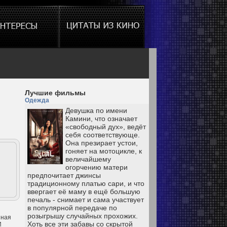
Лучшие фильмы
Одежда
Девушка по имени
Камини, что означает
«свободный дух», ведёт
себя соответствующе.
Она презирает устои,
гоняет на мотоцикле, к
величайшему
огорчению матери
предпочитает джинсы
традиционному платью сари, и что
ввергает её маму в ещё большую
печаль - снимает и сама участвует
в популярной передаче по
розыгрышу случайных прохожих.
нная
Хоть все эти забавы со скрытой
И