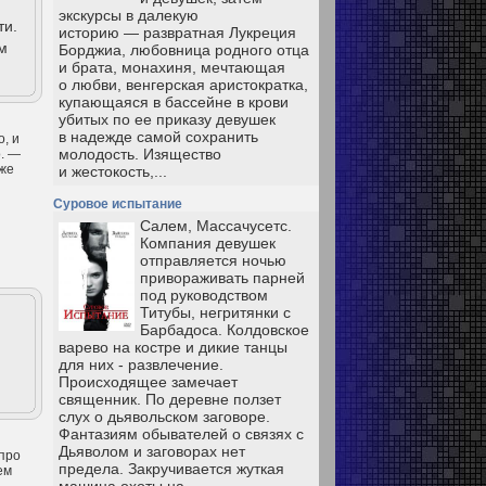
экскурсы в далекую
ти.
историю — развратная Лукреция
м
Борджиа, любовница родного отца
и брата, монахиня, мечтающая
о любви, венгерская аристократка,
купающаяся в бассейне в крови
убитых по ее приказу девушек
в надежде самой сохранить
о, и
молодость. Изящество
о. —
 же
и жестокость,...
Суровое испытание
Салем, Массачусетс.
Компания девушек
отправляется ночью
привораживать парней
под руководством
Титубы, негритянки с
Барбадоса. Колдовское
варево на костре и дикие танцы
для них - развлечение.
Происходящее замечает
священник. По деревне ползет
слух о дьявольском заговоре.
Фантазиям обывателей о связях с
Дьяволом и заговорах нет
 про
предела. Закручивается жуткая
ем