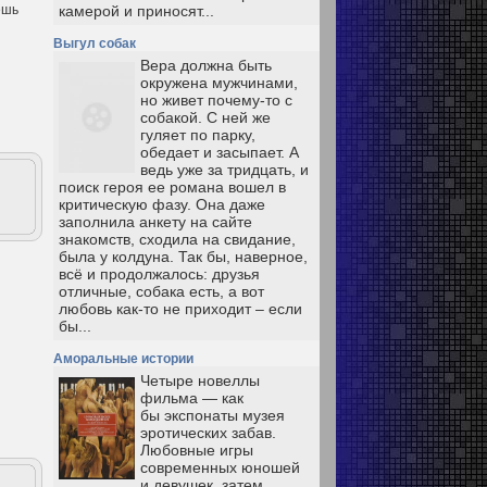
ешь
камерой и приносят...
Выгул собак
Вера должна быть
окружена мужчинами,
но живет почему-то с
собакой. С ней же
гуляет по парку,
обедает и засыпает. А
ведь уже за тридцать, и
поиск героя ее романа вошел в
критическую фазу. Она даже
заполнила анкету на сайте
знакомств, сходила на свидание,
была у колдуна. Так бы, наверное,
всё и продолжалось: друзья
отличные, собака есть, а вот
любовь как-то не приходит – если
бы...
Аморальные истории
Четыре новеллы
фильма — как
бы экспонаты музея
эротических забав.
Любовные игры
современных юношей
и девушек, затем