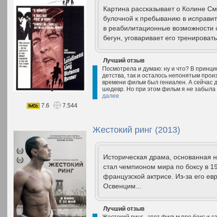
Картина рассказывает о Колине С
булочной к пребыванию в исправит
в реабилитационные возможности с
бегун, уговаривает его тренировать
Лучший отзыв
Посмотрела и думаю: ну и что? В принцип
детства, так и осталось непонятым произ
времени фильм был гениален. А сейчас д
шедевр. Но при этом фильм я не забыла 
далее
7.6
7.544
Жестокий ринг (2013)
Историческая драма, основанная н
стал чемпионом мира по боксу в 1
французской актрисе. Из-за его е
Освенцим...
Лучший отзыв