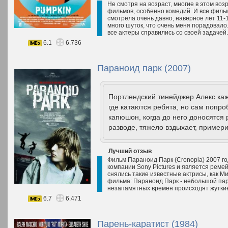
Не смотря на возраст, многие в этом воз
фильмов, особенно комедий. И все фильм
смотрела очень давно, наверное лет 11
много шуток, что очень меня порадовало
все актеры справились со своей задачей.
6.1
6.736
Параноид парк (2007)
Портлендский тинейджер Алекс каж
где катаются ребята, но сам попро
капюшон, когда до него доносятся
разводе, тяжело вздыхает, примери
Лучший отзыв
Фильм Параноид Парк (Cronopia) 2007 го
компании Sony Pictures и является реме
снялись такие известные актрисы, как М
фильма: Параноид Парк - небольшой пар
незапамятных времен происходят жуткие
6.7
6.471
Парень-каратист (1984)