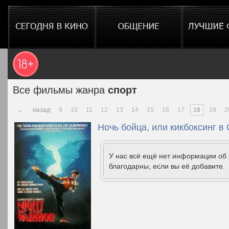
Все фильмы жанра
спорт
←
назад
9
10
11
12
13
14
15
16
17
18
19
2
Ночь бойца, или кикбоксинг в
У нас всё ещё нет информации об
благодарны, если вы её добавите.