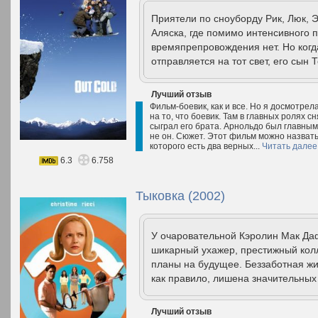
Приятели по сноуборду Рик, Люк, Э
Аляска, где помимо интенсивного п
времяпрепровождения нет. Но ког
отправляется на тот свет, его сын 
Лучший отзыв
Фильм-боевик, как и все. Но я досмотрел
на то, что боевик. Там в главных ролях 
сыграл его брата. Арнольдо был главным 
не он. Сюжет. Этот фильм можно назвать
которого есть два верных...
Читать далее
6.3
6.758
Тыковка (2002)
У очаровательной Кэролин Мак Даф
шикарный ухажер, престижный кол
планы на будущее. Беззаботная жи
как правило, лишена значительных 
Лучший отзыв