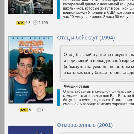
Жестокий ринг - этот фильм про бокс и с
интересный фильм с необычной концовкой
школьников, которые живут в обычной шк
войной между Японией и США, которая п
час 20 минут, а именно 2 часа 50 минут...
6.3
6.705
Отец и бойскаут (1994)
Отец, бывший в детстве никудышн
и ворчливый в повседневной взрос
бойскаутов на уикенд, где авторы 
в которых сыну бывает очень стыдн
Лучший отзыв
Очень забавный и смешной фильм, смотре
комедии, то это фильм для Вас. Есть не
батуте, аж смеялся до слез. Я как понял
смешной А вообще комедия хорошая, так
5.1
0
Отмороженные (2001)