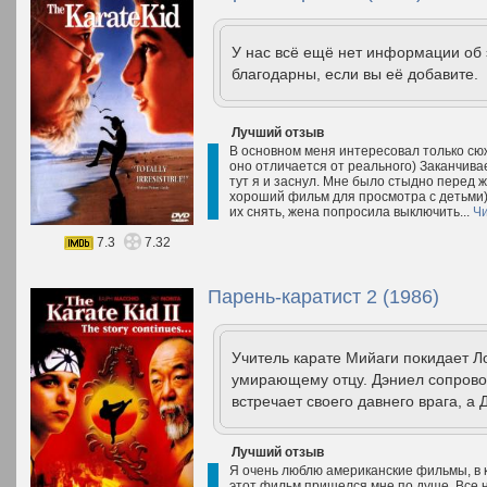
У нас всё ещё нет информации об
благодарны, если вы её добавите.
Лучший отзыв
В основном меня интересовал только сюже
оно отличается от реального) Заканчивае
тут я и заснул. Мне было стыдно перед ж
хороший фильм для просмотра с детьми) 
их снять, жена попросила выключить...
Чи
7.3
7.32
Парень-каратист 2 (1986)
Учитель карате Мийаги покидает Л
умирающему отцу. Дэниел сопровож
встречает своего давнего врага, а 
Лучший отзыв
Я очень люблю американские фильмы, в к
этот фильм пришелся мне по душе. Все н