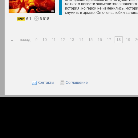
мотивам повести знаменитого японского
история, но герои не изменились. Истори
служить в армию. Он очень любил занима
6.1
6.618
←
назад
9
10
11
12
13
14
15
16
17
18
19
2
Контакты
Соглашение