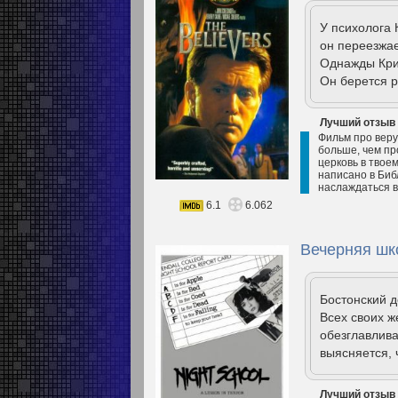
У психолога 
он переезжае
Однажды Крис
Он берется р
Лучший отзыв
Фильм про веру
больше, чем пр
церковь в твоем
написано в Библ
наслаждаться ве
6.1
6.062
Вечерняя шк
Бостонский 
Всех своих ж
обезглавлива
выясняется, 
Лучший отзыв