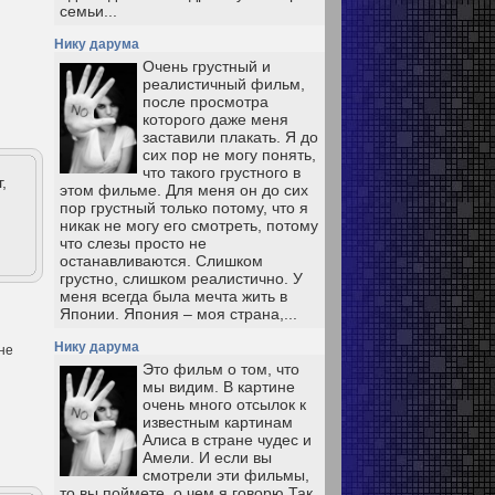
семьи...
Нику дарума
Очень грустный и
реалистичный фильм,
после просмотра
которого даже меня
заставили плакать. Я до
сих пор не могу понять,
что такого грустного в
,
этом фильме. Для меня он до сих
пор грустный только потому, что я
никак не могу его смотреть, потому
что слезы просто не
останавливаются. Слишком
грустно, слишком реалистично. У
меня всегда была мечта жить в
Японии. Япония – моя страна,...
Нику дарума
 не
Это фильм о том, что
мы видим. В картине
очень много отсылок к
известным картинам
Алиса в стране чудес и
Амели. И если вы
смотрели эти фильмы,
то вы поймете, о чем я говорю Так