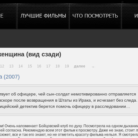
>
женщина (вид сзади)
12
13
14
15
16
17
18
19
далее
→
 (2007)
твует об офицере, чей сын-солдат немотивированно отправляется
вскоре после возвращения в Штаты из Ирака, и исчезает без следа.
ицейский детектив берется помочь офицеру в расследовании…
! Очень напоминает Бойцовский клуб по духу. Посмотрела на одном дыхании
ней согласна. Рекомендую всем этот фильм к просмотру. Даже не знаю, стоит 
сюжет, все и так его знают, но не отметить красоту фильма нельзя. Я смотрел