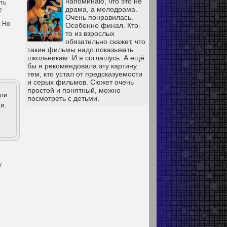
напоминаю, что это не
ть
драма, а мелодрама.
е
Очень понравилась.
. Но
Особенно финал. Кто-
то из взрослых
обязательно скажет, что
такие фильмы надо показывать
школьникам. И я соглашусь. А ещё
бы я рекомендовала эту картину
тем, кто устал от предсказуемости
и серых фильмов. Сюжет очень
простой и понятный, можно
ыли
посмотреть с детьми.
и.
у