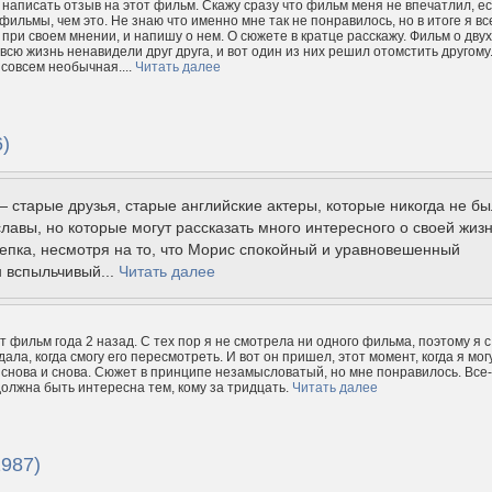
 написать отзыв на этот фильм. Скажу сразу что фильм меня не впечатлил, ес
фильмы, чем это. Не знаю что именно мне так не понравилось, но в итоге я вс
 при своем мнении, и напишу о нем. О сюжете в кратце расскажу. Фильм о двух
всю жизнь ненавидели друг друга, и вот один из них решил отомстить другому
 совсем необычная....
Читать далее
)
 старые друзья, старые английские актеры, которые никогда не б
лавы, но которые могут рассказать много интересного о своей жизн
епка, несмотря на то, что Морис спокойный и уравновешенный
н вспыльчивый...
Читать далее
т фильм года 2 назад. С тех пор я не смотрела ни одного фильма, поэтому я с
ла, когда смогу его пересмотреть. И вот он пришел, этот момент, когда я мог
 снова и снова. Сюжет в принципе незамысловатый, но мне понравилось. Все-
 должна быть интересна тем, кому за тридцать.
Читать далее
987)