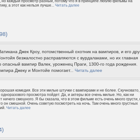
з, но каждый просмотр разный, потому что я в принципе люблю фильмы на
ку, а этот как нельзя лучше...
Читать далее
98)
атикана Джек Кроу, потомственный охотник на вампиров, и его друг
онтойя безжалостно расправляются с вурдалаками, но их главная
 опасный вампир Валек, уроженец Праги, 1300-го года рождения.
ампира Джеку и Монтойе помогает...
Читать далее
хорошая комедия. Все эти милые штучки с вампирами и не более. Скучновато,
 одноразового просмотра пойдет. Да, и актеры все очень милые. Но, как ни
т ничего смешного. Я бы сказала, что в этом фильме есть очень много грусти,
что он смешной. Очень советую посмотреть на ночь. Там очень много грустных
рий.
Читать далее
4)