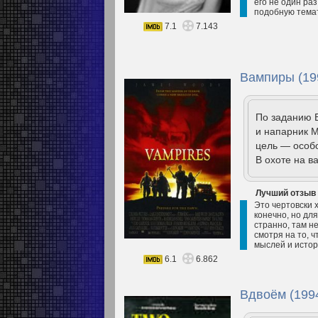
его не один ра
подобную темати
7.1
7.143
Вампиры (19
По заданию В
и напарник М
цель — особо
В охоте на в
Лучший отзыв
Это чертовски 
конечно, но для
странно, там не
смотря на то, 
мыслей и исто
6.1
6.862
Вдвоём (199