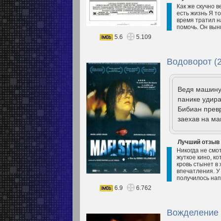
Как же скучно 
есть жизнь Я т
время тратил н
помочь. Он вын
5.6
5.109
Водоворот (
Ведя машину
панике удира
Бибиан превр
заехав на ма
Лучший отзыв
Никогда не смо
жуткое кино, к
кровь стынет в
впечатления. У
получилось нап
6.9
6.762
Вожделение 