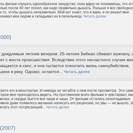
весь фильм слушать однообразное занудство, пока вдруг не понимаешь, что эт
олько после 40 лет понял, как надо правильно дышать. Раньше я все свободно
а то, чтобы дышать неправильно. Мой кот знает, что я курю, и он решил мне
юхивал мои окурки и складывал их в пепельницу.
Читать далее
2000)
 дождливым летним вечером, 25-летняя Бибиан сбивает мужчину, 
ет с места происшествия. Вследствие этого несчастного случая жи
ащается в хаос, и она пытается покончить жизнь самоубийством,
шине в реку. Однако, остается...
Читать далее
трите его в кинотеатре. И никогда не читайте о нем после просмотра. Это сам
оторое мне приходилось видеть. На протяжении всего фильма я чувствовал, ка
 жилах, и сердце бьется все чаще и чаще. От фильма остались неизгладимые
 меня даже появилось желание написать его рецензию, но увы — не вышло. З
исать этот потрясающий...
Читать далее
(2007)