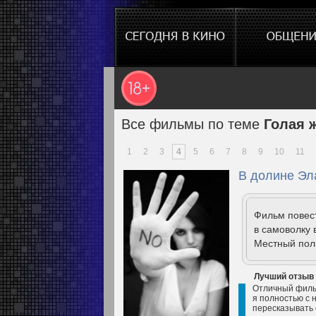
Все фильмы по теме
Голая 
1
2
3
4
5
6
7
8
9
10
11
В долине Эла
Фильм повес
в самоволку 
Местный пол
Лучший отзыв
Отличный фильм
я полностью с 
пересказывать 