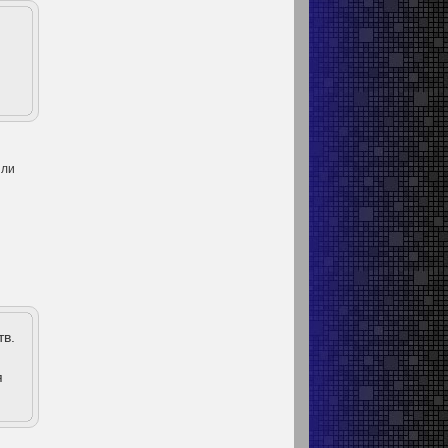
 ли
тв.
я