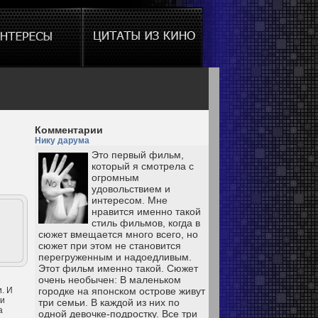
Комментарии
Нику дарума
Это первый фильм,
который я смотрела с
огромным
удовольствием и
интересом. Мне
нравится именно такой
стиль фильмов, когда в
сюжет вмещается много всего, но
сюжет при этом не становится
перегруженным и надоедливым.
Этот фильм именно такой. Сюжет
очень необычен: В маленьком
. И
городке на японском острове живут
ли
три семьи. В каждой из них по
а
одной девочке-подростку. Все три