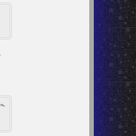
,
о
ть,