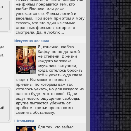
же фильм понравится тем, кто
он
любит Японию, или даже
увлекается ею. Фильм легкий и
веселый. При всем при этом я могу
ии
сказать, что это один из самых
страшных фильмов, которые я
смотрела. Да, я люблю...
Искусство желания
Я, конечно, люблю
га.
Кафку, но не до такой
ма
же степени! В жизни
каждого человека
случались ситуации,
когда хотелось бросить
всё и уехать куда глаза
глядят. Вы можете не знать
причины, по которым вам так
хотелось уехать, но для каждого из
нас это будет что-то своё. Одни
ищут нового ощущения свободы,
другие пытаются убежать от
проблем, третьи просто хотят
ный
сменить обстановку.
Школьница
Для тех, кто забыл,