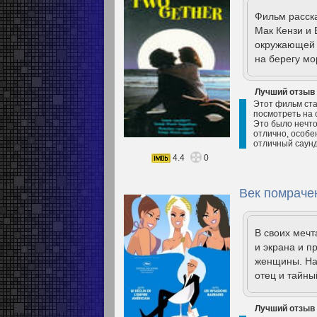
Фильм расск
Мак Кензи и
окружающей с
на берегу мо
Лучший отзыв
Этот фильм ста
посмотреть на 
Это было нечто
отлично, особе
отличный саунд
4.4
0
Век помраче
В своих меч
и экрана и п
женщины. На
отец и тайны
Лучший отзыв