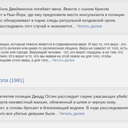
Кэла Джеймисона погибает жена. Вместе с сыном Крисом
т в Нью-Йорк, где ему предложили место консультанта в полиции.
 обнаруживает в парке следы ритуальной колдовской оргии.
асследовать этот случай и знакомится...
Читать далее
ющих, которым тяжело живется в современном мире. И про то, что вера - это
осто религия или какая-то религиозная община. Вера не зависит от того, есть
 селе или городе. Верующий человек - тот, кто верит сердцем, а не тем, что
иях. Кто верит в то, что мы живем на этой земле не для того, чтобы
щами этого мира, а для того,...
Читать далее
ола (1981)
детектив полиции Джадд Остин расследует серию ужасающих убийс
ертв неизвестный маньяк, облаченный в шлем и черную кожу,
ет, а головы бросает в близлежащий водоем. В ходе расследовани
что все убитые девушки были...
Читать далее