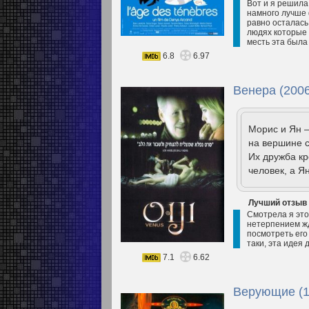
Вот и я решила
намного лучше 
равно осталась
людях которые 
месть эта была
6.8
6.97
Венера (2006
Морис и Ян —
на вершине с
Их дружба кр
человек, а Я
Лучший отзыв
Смотрела я это
нетерпением жда
посмотреть его
таки, эта идея
7.1
6.62
Верующие (1