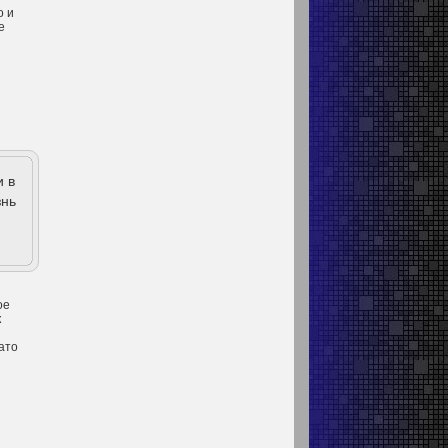
о и
е
и в
знь
ое
к
ато