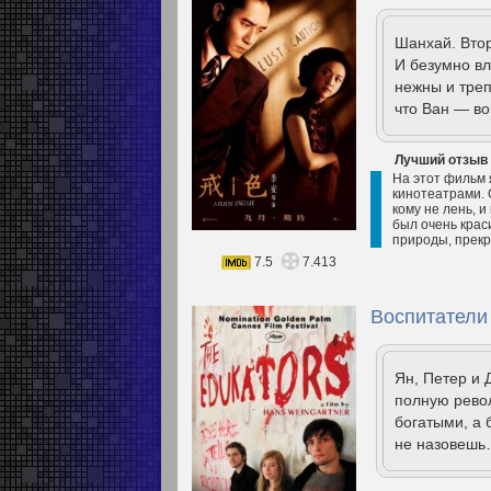
Шанхай. Вто
И безумно вл
нежны и треп
что Ван — во
Лучший отзыв
На этот фильм 
кинотеатрами. 
кому не лень, и
был очень крас
природы, прекр
7.5
7.413
Воспитатели 
Ян, Петер и
полную рево
богатыми, а 
не назовеш