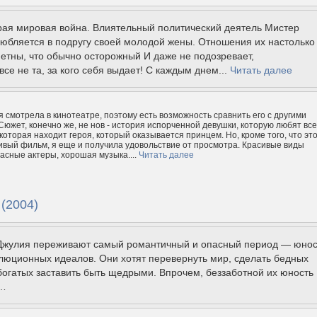
рая мировая война. Влиятельный политический деятель Мистер
юбляется в подругу своей молодой жены. Отношения их настолько
етны, что обычно осторожный И даже не подозревает,
все не та, за кого себя выдает! С каждым днем...
Читать далее
я смотрела в кинотеатре, поэтому есть возможность сравнить его с другими
Сюжет, конечно же, не нов - история испорченной девушки, которую любят все
 которая находит героя, который оказывается принцем. Но, кроме того, что эт
ивый фильм, я еще и получила удовольствие от просмотра. Красивые виды
асные актеры, хорошая музыка....
Читать далее
(2004)
 Джулия переживают самый романтичный и опасный период — юнос
люционных идеалов. Они хотят перевернуть мир, сделать бедных
богатых заставить быть щедрыми. Впрочем, беззаботной их юность
ь…