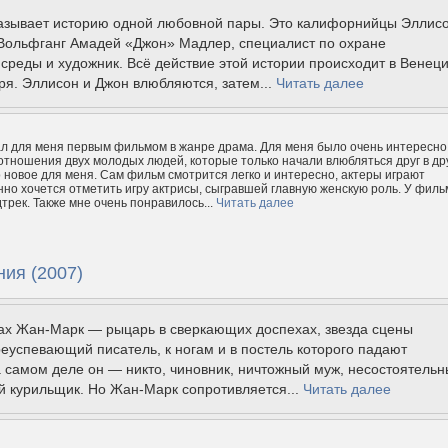
азывает историю одной любовной пары. Это калифорнийцы Эллис
 Вольфганг Амадей «Джон» Мадлер, специалист по охране
реды и художник. Всё действие этой истории происходит в Венец
ря. Эллисон и Джон влюбляются, затем...
Читать далее
л для меня первым фильмом в жанре драма. Для меня было очень интересно
отношения двух молодых людей, которые только начали влюбляться друг в дру
 новое для меня. Сам фильм смотрится легко и интересно, актеры играют
нно хочется отметить игру актрисы, сыгравшей главную женскую роль. У филь
трек. Также мне очень понравилось...
Читать далее
ния (2007)
тах Жан-Марк — рыцарь в сверкающих доспехах, звезда сцены
реуспевающий писатель, к ногам и в постель которого падают
 самом деле он — никто, чиновник, ничтожный муж, несостоятель
й курильщик. Но Жан-Марк сопротивляется...
Читать далее