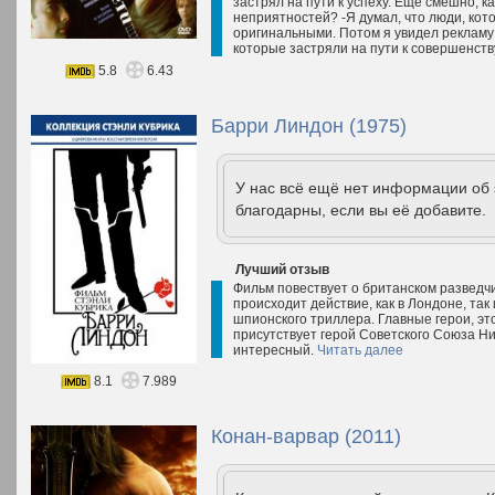
застрял на пути к успеху. Еще смешно, ка
неприятностей? -Я думал, что люди, кот
оригинальными. Потом я увидел рекламу 
которые застряли на пути к совершенств
5.8
6.43
Барри Линдон (1975)
У нас всё ещё нет информации об
благодарны, если вы её добавите.
Лучший отзыв
Фильм повествует о британском разведч
происходит действие, как в Лондоне, так
шпионского триллера. Главные герои, эт
присутствует герой Советского Союза Ни
интересный.
Читать далее
8.1
7.989
Конан-варвар (2011)