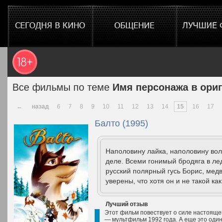
Все фильмы по теме
Имя персонажа в ори
←
назад
6
7
8
9
10
11
12
13
14
15
16
17
Балто (1995)
Наполовину лайка, наполовину волк
деле. Всеми гонимый бродяга в лед
русский полярный гусь Борис, мед
уверены, что хотя он и не такой как 
Лучший отзыв
Этот фильм повествует о силе настояще
— мультфильм 1992 года. А еще это один