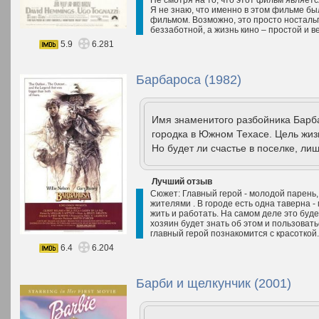
Не смотря на то, что этот фильм являет
Я не знаю, что именно в этом фильме бы
фильмом. Возможно, это просто ностальг
беззаботной, а жизнь кино – простой и в
5.9
6.281
Барбароса (1982)
Имя знаменитого разбойника Барб
городка в Южном Техасе. Цель жиз
Но будет ли счастье в поселке, ли
Лучший отзыв
Сюжет: Главный герой - молодой парень,
жителями . В городе есть одна таверна - 
жить и работать. На самом деле это буде
хозяин будет знать об этом и пользоват
главный герой познакомится с красоткой.
6.4
6.204
Барби и щелкунчик (2001)